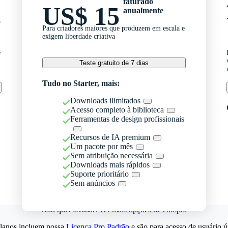
faturado
US$ 15
anualmente
o
Para criadores maiores que produzem em escala e
exigem liberdade criativa
e
Teste gratuito de 7 dias
Tudo no Starter, mais:
Downloads ilimitados
Acesso completo à biblioteca
Ferramentas de design profissionais
Recursos de IA premium
Um pacote por mês
Sem atribuição necessária
Downloads mais rápidos
Suporte prioritário
Sem anúncios
Não quer assinar?
Ver mais opções de compra
lanos incluem nossa
Licença Pro Padrão
e são para acesso de usuário ú