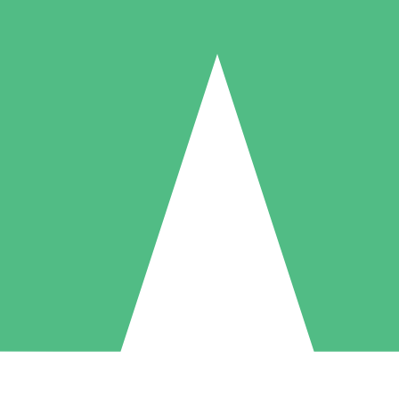
Pacotes de Créditos Individuais
gue conforme o uso com créditos de download. Sem compromisso mens
1 Download
5 Downloads
10 Downloads
10
15
20
US$
00
US$
00
US$
00