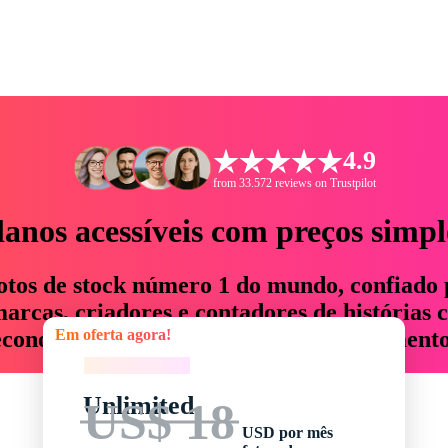
4.9
from 33.572 reviews on Trustpilot
lanos acessíveis com preços simpl
otos de stock número 1 do mundo, confiado 
rcas, criadores e contadores de histórias 
Em oferta agora!
economizam até 76% em tempo e orçamento
Em oferta agora!
Unlimited
US$ 18
USD por mês