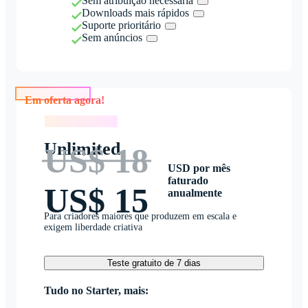
Sem atribuição necessária
Downloads mais rápidos
Suporte prioritário
Sem anúncios
Em oferta agora!
Em oferta agora!
Unlimited
US$ 18
USD por mês
faturado
US$ 15
anualmente
Para criadores maiores que produzem em escala e
exigem liberdade criativa
Teste gratuito de 7 dias
Tudo no Starter, mais: