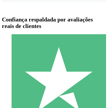
Confiança respaldada por avaliações
reais de clientes
Pacotes de Créditos Individuais
Pague conforme o uso com créditos de download. Sem
compromisso mensal.
1 Download
10
US$
00