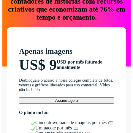
contadores de histórias com recursos
criativos que economizam até 76% em
tempo e orçamento.
Apenas imagens
US$ 9
USD por mês faturado
anualmente
Desbloqueie o acesso à nossa coleção completa de fotos,
vetores e gráficos liberados para uso comercial. Vídeo
não incluído.
Assine agora
O plano inclui:
Cinco downloads de imagens por mês
Um pacote por mês