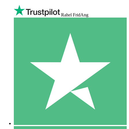
Rahel FridAng