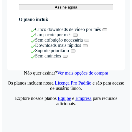
Assine agora
O plano inclui:
Cinco downloads de vídeo por mês
Um pacote por mês
Sem atribuição necessária
Downloads mais rápidos
Suporte prioritário
Sem anúncios
Não quer assinar?
Ver mais opções de compra
Os planos incluem nossa
Licença Pro Padrão
e são para acesso
de usuário único.
Explore nossos planos
Equipe
e
Empresa
para recursos
adicionais.