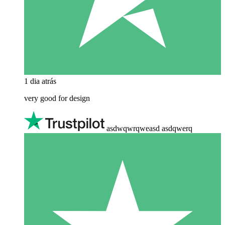
1 dia atrás
very good for design
asdwqwrqweasd asdqwerq