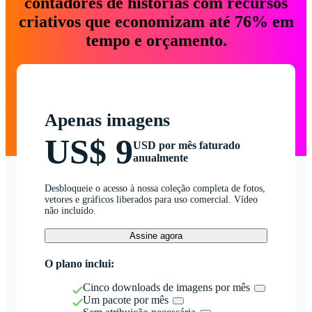
contadores de histórias com recursos
criativos que economizam até 76% em
tempo e orçamento.
Apenas imagens
US$ 9
USD por mês faturado
anualmente
Desbloqueie o acesso à nossa coleção completa de fotos,
vetores e gráficos liberados para uso comercial. Vídeo
não incluído.
Assine agora
O plano inclui:
Cinco downloads de imagens por mês
Um pacote por mês