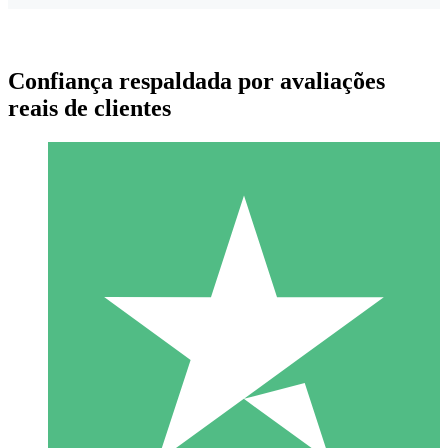
Confiança respaldada por avaliações
reais de clientes
Pacotes de Créditos Individuais
Pague conforme o uso com créditos de download. Sem
compromisso mensal.
1 Download
10
US$
00