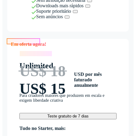
Sem atribuição necessária
Downloads mais rápidos
Suporte prioritário
Sem anúncios
Em oferta agora!
Em oferta agora!
Unlimited
US$ 18
USD por mês
faturado
US$ 15
anualmente
Para criadores maiores que produzem em escala e
exigem liberdade criativa
Teste gratuito de 7 dias
Tudo no Starter, mais: