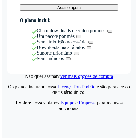
Assine agora
O plano inclui:
Cinco downloads de vídeo por mês
Um pacote por mês
Sem atribuição necessária
Downloads mais rápidos
Suporte prioritário
Sem anúncios
Não quer assinar?
Ver mais opções de compra
Os planos incluem nossa
Licença Pro Padrão
e são para acesso
de usuário único.
Explore nossos planos
Equipe
e
Empresa
para recursos
adicionais.