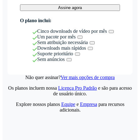
Assine agora
O plano inclui:
Cinco downloads de vídeo por mês
Um pacote por mês
Sem atribuição necessária
Downloads mais rápidos
Suporte prioritário
Sem anúncios
Não quer assinar?
Ver mais opções de compra
Os planos incluem nossa
Licença Pro Padrão
e são para acesso
de usuário único.
Explore nossos planos
Equipe
e
Empresa
para recursos
adicionais.