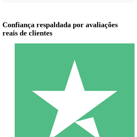
Confiança respaldada por avaliações
reais de clientes
Pacotes de Créditos Individuais
Pague conforme o uso com créditos de download. Sem
compromisso mensal.
1 Download
10
US$
00