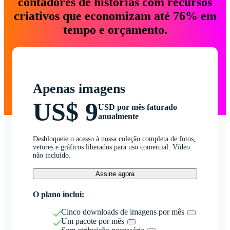
contadores de histórias com recursos
criativos que economizam até 76% em
tempo e orçamento.
Apenas imagens
US$ 9
USD por mês faturado
anualmente
Desbloqueie o acesso à nossa coleção completa de fotos,
vetores e gráficos liberados para uso comercial. Vídeo
não incluído.
Assine agora
O plano inclui:
Cinco downloads de imagens por mês
Um pacote por mês