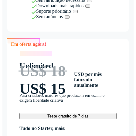
Sem atribuição necessária
Downloads mais rápidos
Suporte prioritário
Sem anúncios
Em oferta agora!
Em oferta agora!
Unlimited
US$ 18
USD por mês
faturado
US$ 15
anualmente
Para criadores maiores que produzem em escala e
exigem liberdade criativa
Teste gratuito de 7 dias
Tudo no Starter, mais: