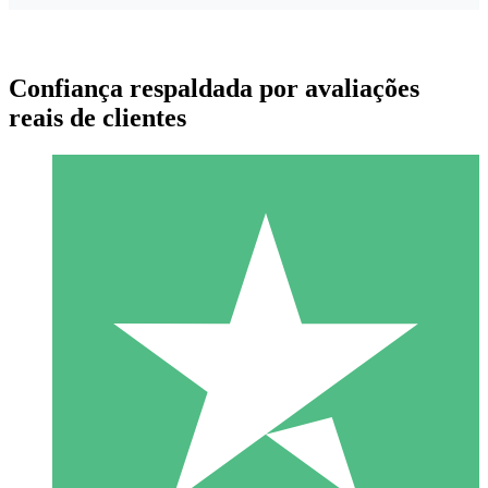
Confiança respaldada por avaliações
reais de clientes
Pacotes de Créditos Individuais
Pague conforme o uso com créditos de download. Sem
compromisso mensal.
1 Download
10
US$
00