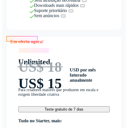
Sem atribuição necessária
Downloads mais rápidos
Suporte prioritário
Sem anúncios
Em oferta agora!
Em oferta agora!
Unlimited
US$ 18
USD por mês
faturado
US$ 15
anualmente
Para criadores maiores que produzem em escala e
exigem liberdade criativa
Teste gratuito de 7 dias
Tudo no Starter, mais: