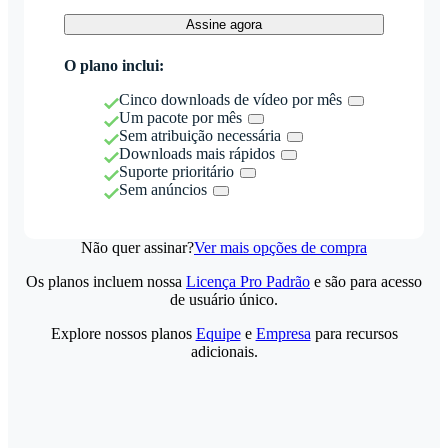
Assine agora
O plano inclui:
Cinco downloads de vídeo por mês
Um pacote por mês
Sem atribuição necessária
Downloads mais rápidos
Suporte prioritário
Sem anúncios
Não quer assinar?
Ver mais opções de compra
Os planos incluem nossa
Licença Pro Padrão
e são para acesso
de usuário único.
Explore nossos planos
Equipe
e
Empresa
para recursos
adicionais.