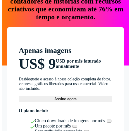
contadores de histórias com recursos
criativos que economizam até 76% em
tempo e orçamento.
Apenas imagens
US$ 9
USD por mês faturado
anualmente
Desbloqueie o acesso à nossa coleção completa de fotos,
vetores e gráficos liberados para uso comercial. Vídeo
não incluído.
Assine agora
O plano inclui:
Cinco downloads de imagens por mês
Um pacote por mês