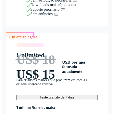
Sem atribuição necessária
Downloads mais rápidos
Suporte prioritário
Sem anúncios
Em oferta agora!
Em oferta agora!
Unlimited
US$ 18
USD por mês
faturado
US$ 15
anualmente
Para criadores maiores que produzem em escala e
exigem liberdade criativa
Teste gratuito de 7 dias
Tudo no Starter, mais: