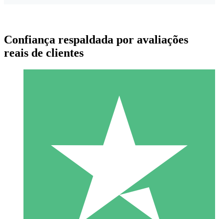
Confiança respaldada por avaliações
reais de clientes
Pacotes de Créditos Individuais
Pague conforme o uso com créditos de download. Sem
compromisso mensal.
1 Download
10
US$
00