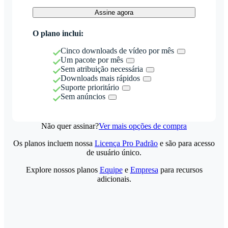
Assine agora
O plano inclui:
Cinco downloads de vídeo por mês
Um pacote por mês
Sem atribuição necessária
Downloads mais rápidos
Suporte prioritário
Sem anúncios
Não quer assinar?
Ver mais opções de compra
Os planos incluem nossa
Licença Pro Padrão
e são para acesso
de usuário único.
Explore nossos planos
Equipe
e
Empresa
para recursos
adicionais.