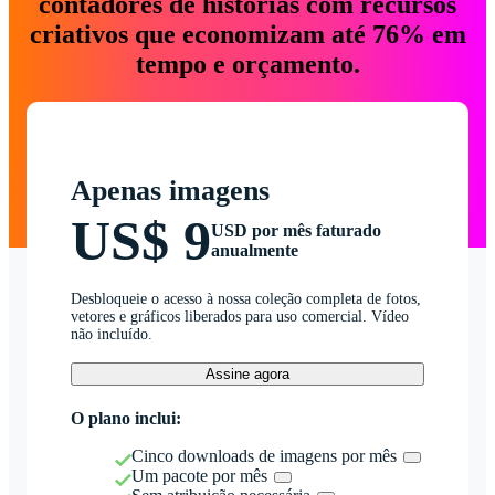
contadores de histórias com recursos
criativos que economizam até 76% em
tempo e orçamento.
Apenas imagens
US$ 9
USD por mês faturado
anualmente
Desbloqueie o acesso à nossa coleção completa de fotos,
vetores e gráficos liberados para uso comercial. Vídeo
não incluído.
Assine agora
O plano inclui:
Cinco downloads de imagens por mês
Um pacote por mês