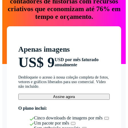
contadores de histórias com recursos
criativos que economizam até 76% em
tempo e orçamento.
Apenas imagens
US$ 9
USD por mês faturado
anualmente
Desbloqueie o acesso à nossa coleção completa de fotos,
vetores e gráficos liberados para uso comercial. Vídeo
não incluído.
Assine agora
O plano inclui:
Cinco downloads de imagens por mês
Um pacote por mês