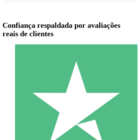
Confiança respaldada por avaliações
reais de clientes
Pacotes de Créditos Individuais
Pague conforme o uso com créditos de download. Sem
compromisso mensal.
1 Download
10
US$
00