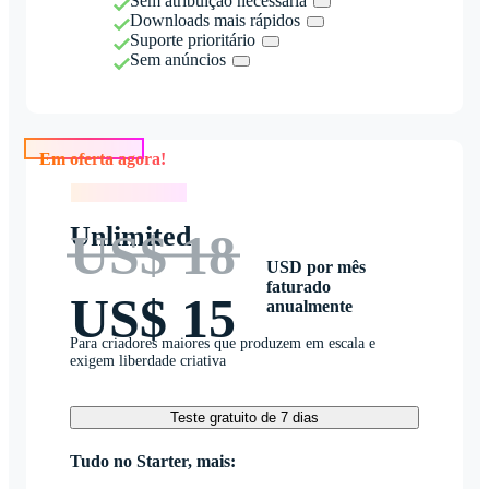
Sem atribuição necessária
Downloads mais rápidos
Suporte prioritário
Sem anúncios
Em oferta agora!
Em oferta agora!
Unlimited
US$ 18
USD por mês
faturado
US$ 15
anualmente
Para criadores maiores que produzem em escala e
exigem liberdade criativa
Teste gratuito de 7 dias
Tudo no Starter, mais: