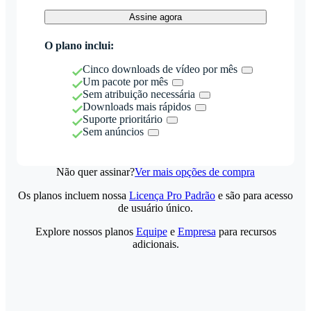
Assine agora
O plano inclui:
Cinco downloads de vídeo por mês
Um pacote por mês
Sem atribuição necessária
Downloads mais rápidos
Suporte prioritário
Sem anúncios
Não quer assinar?
Ver mais opções de compra
Os planos incluem nossa
Licença Pro Padrão
e são para acesso
de usuário único.
Explore nossos planos
Equipe
e
Empresa
para recursos
adicionais.