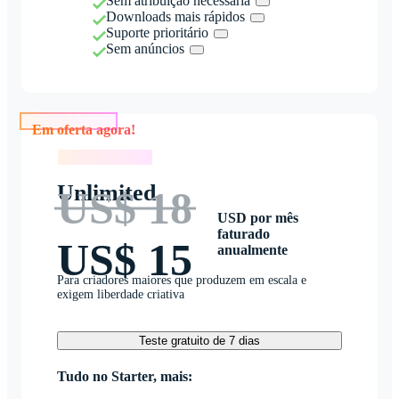
Sem atribuição necessária
Downloads mais rápidos
Suporte prioritário
Sem anúncios
Em oferta agora!
Em oferta agora!
Unlimited
US$ 18
USD por mês
faturado
US$ 15
anualmente
Para criadores maiores que produzem em escala e
exigem liberdade criativa
Teste gratuito de 7 dias
Tudo no Starter, mais: