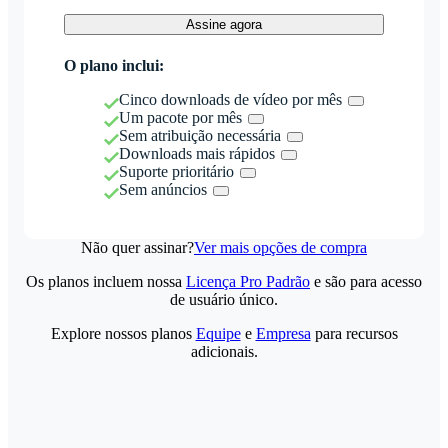
Assine agora
O plano inclui:
Cinco downloads de vídeo por mês
Um pacote por mês
Sem atribuição necessária
Downloads mais rápidos
Suporte prioritário
Sem anúncios
Não quer assinar?
Ver mais opções de compra
Os planos incluem nossa
Licença Pro Padrão
e são para acesso
de usuário único.
Explore nossos planos
Equipe
e
Empresa
para recursos
adicionais.