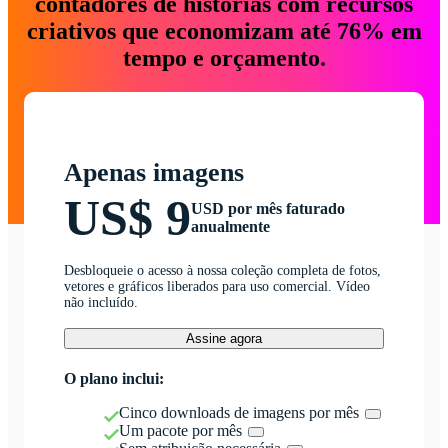
contadores de histórias com recursos
criativos que economizam até 76% em
tempo e orçamento.
Apenas imagens
US$ 9
USD por mês faturado
anualmente
Desbloqueie o acesso à nossa coleção completa de fotos,
vetores e gráficos liberados para uso comercial. Vídeo
não incluído.
Assine agora
O plano inclui:
Cinco downloads de imagens por mês
Um pacote por mês