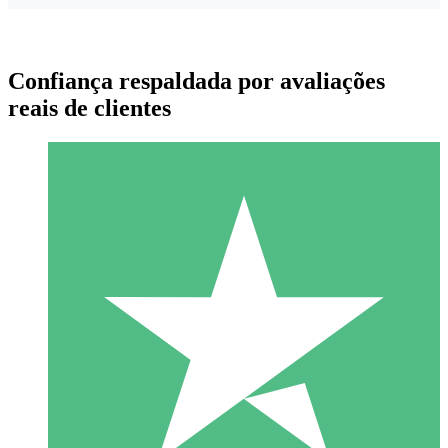
Confiança respaldada por avaliações
reais de clientes
Pacotes de Créditos Individuais
Pague conforme o uso com créditos de download. Sem
compromisso mensal.
1 Download
10
US$
00