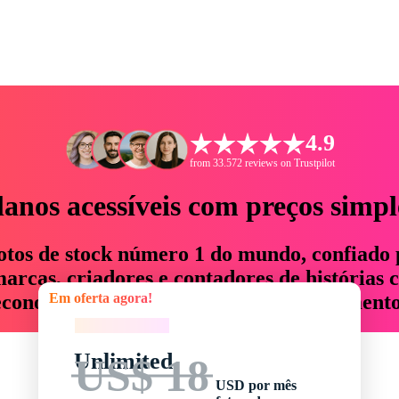
4.9
from 33.572 reviews on Trustpilot
lanos acessíveis com preços simpl
otos de stock número 1 do mundo, confiado 
rcas, criadores e contadores de histórias 
Em oferta agora!
economizam até 76% em tempo e orçamento
Em oferta agora!
Unlimited
US$ 18
USD por mês