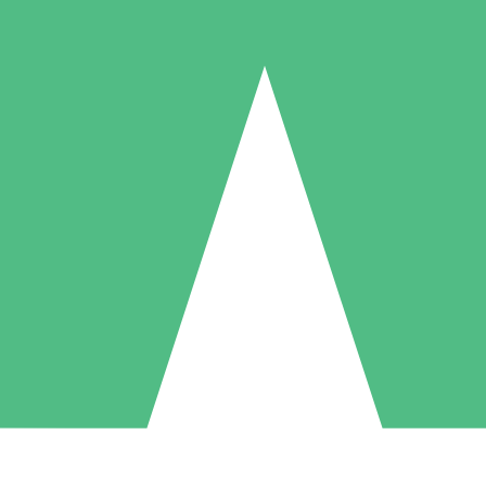
Pacotes de Créditos Individuais
gue conforme o uso com créditos de download. Sem compromisso mens
1 Download
5 Downloads
10 Downloads
10
15
20
US$
00
US$
00
US$
00