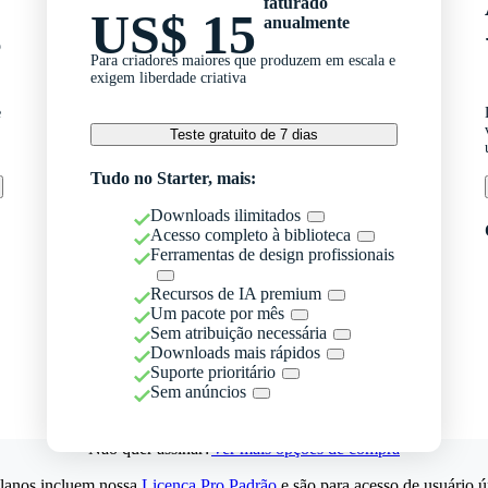
faturado
US$ 15
anualmente
o
Para criadores maiores que produzem em escala e
exigem liberdade criativa
e
Teste gratuito de 7 dias
Tudo no Starter, mais:
Downloads ilimitados
Acesso completo à biblioteca
Ferramentas de design profissionais
Recursos de IA premium
Um pacote por mês
Sem atribuição necessária
Downloads mais rápidos
Suporte prioritário
Sem anúncios
Não quer assinar?
Ver mais opções de compra
lanos incluem nossa
Licença Pro Padrão
e são para acesso de usuário ú