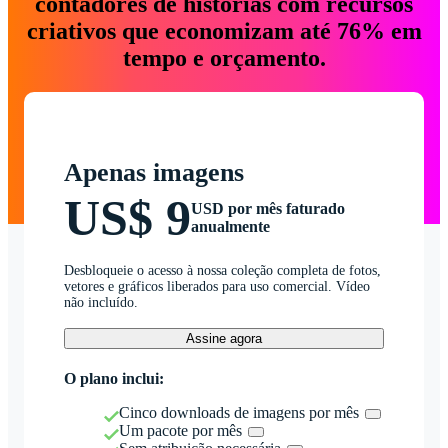
contadores de histórias com recursos
criativos que economizam até 76% em
tempo e orçamento.
Apenas imagens
US$ 9
USD por mês faturado
anualmente
Desbloqueie o acesso à nossa coleção completa de fotos,
vetores e gráficos liberados para uso comercial. Vídeo
não incluído.
Assine agora
O plano inclui:
Cinco downloads de imagens por mês
Um pacote por mês