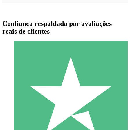
Confiança respaldada por avaliações
reais de clientes
Pacotes de Créditos Individuais
Pague conforme o uso com créditos de download. Sem
compromisso mensal.
1 Download
10
US$
00