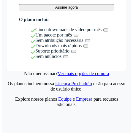
Assine agora
O plano inclui:
Cinco downloads de vídeo por mês
Um pacote por mês
Sem atribuição necessária
Downloads mais rápidos
Suporte prioritário
Sem anúncios
Não quer assinar?
Ver mais opções de compra
Os planos incluem nossa
Licença Pro Padrão
e são para acesso
de usuário único.
Explore nossos planos
Equipe
e
Empresa
para recursos
adicionais.