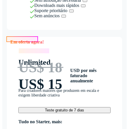
Sem atribuição necessária
Downloads mais rápidos
Suporte prioritário
Sem anúncios
Em oferta agora!
Em oferta agora!
Unlimited
US$ 18
USD por mês
faturado
US$ 15
anualmente
Para criadores maiores que produzem em escala e
exigem liberdade criativa
Teste gratuito de 7 dias
Tudo no Starter, mais: