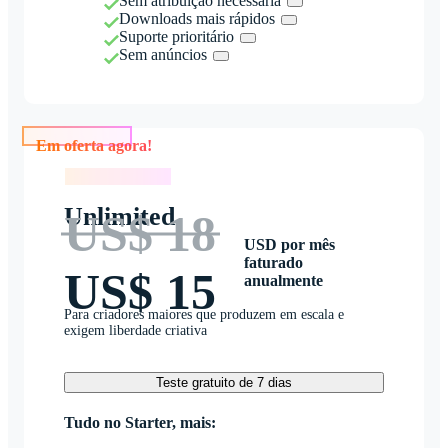
Sem atribuição necessária
Downloads mais rápidos
Suporte prioritário
Sem anúncios
Em oferta agora!
Em oferta agora!
Unlimited
US$ 18
USD por mês
faturado
US$ 15
anualmente
Para criadores maiores que produzem em escala e
exigem liberdade criativa
Teste gratuito de 7 dias
Tudo no Starter, mais: