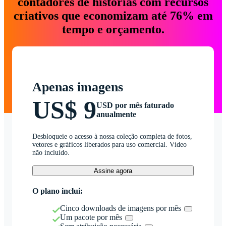
contadores de histórias com recursos
criativos que economizam até 76% em
tempo e orçamento.
Apenas imagens
US$ 9
USD por mês faturado
anualmente
Desbloqueie o acesso à nossa coleção completa de fotos,
vetores e gráficos liberados para uso comercial. Vídeo
não incluído.
Assine agora
O plano inclui:
Cinco downloads de imagens por mês
Um pacote por mês