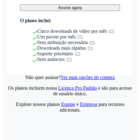
Assine agora
O plano inclui:
Cinco downloads de vídeo por mês
Um pacote por mês
Sem atribuição necessária
Downloads mais rápidos
Suporte prioritário
Sem anúncios
Não quer assinar?
Ver mais opções de compra
Os planos incluem nossa
Licença Pro Padrão
e são para acesso
de usuário único.
Explore nossos planos
Equipe
e
Empresa
para recursos
adicionais.