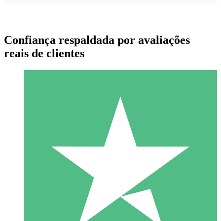
Confiança respaldada por avaliações
reais de clientes
Pacotes de Créditos Individuais
Pague conforme o uso com créditos de download. Sem
compromisso mensal.
1 Download
10
US$
00