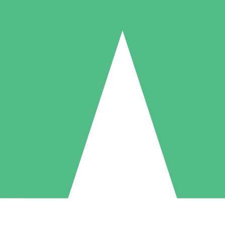
Pacotes de Créditos Individuais
gue conforme o uso com créditos de download. Sem compromisso mens
1 Download
5 Downloads
10 Downloads
10
15
20
US$
00
US$
00
US$
00