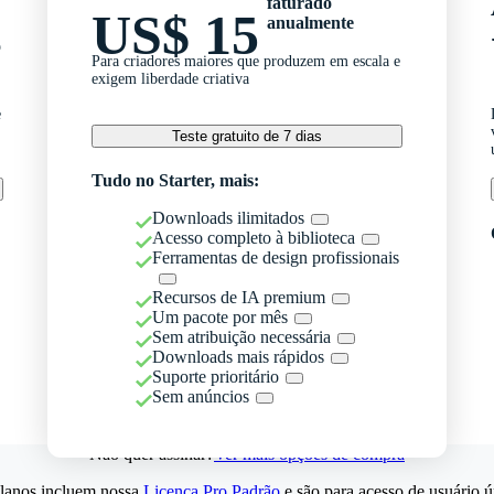
faturado
US$ 15
anualmente
o
Para criadores maiores que produzem em escala e
exigem liberdade criativa
e
Teste gratuito de 7 dias
Tudo no Starter, mais:
Downloads ilimitados
Acesso completo à biblioteca
Ferramentas de design profissionais
Recursos de IA premium
Um pacote por mês
Sem atribuição necessária
Downloads mais rápidos
Suporte prioritário
Sem anúncios
Não quer assinar?
Ver mais opções de compra
lanos incluem nossa
Licença Pro Padrão
e são para acesso de usuário ú