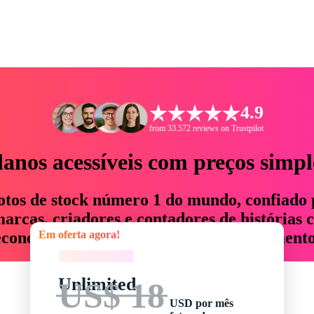
4.9
from 33.572 reviews on Trustpilot
lanos acessíveis com preços simpl
otos de stock número 1 do mundo, confiado 
rcas, criadores e contadores de histórias 
Em oferta agora!
economizam até 76% em tempo e orçamento
Em oferta agora!
Unlimited
US$ 18
USD por mês