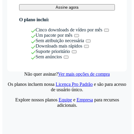
Assine agora
O plano inclui:
Cinco downloads de vídeo por mês
Um pacote por mês
Sem atribuição necessária
Downloads mais rápidos
Suporte prioritário
Sem anúncios
Não quer assinar?
Ver mais opções de compra
Os planos incluem nossa
Licença Pro Padrão
e são para acesso
de usuário único.
Explore nossos planos
Equipe
e
Empresa
para recursos
adicionais.