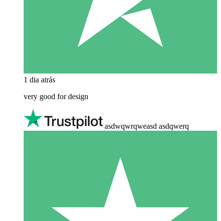
1 dia atrás
very good for design
asdwqwrqweasd asdqwerq