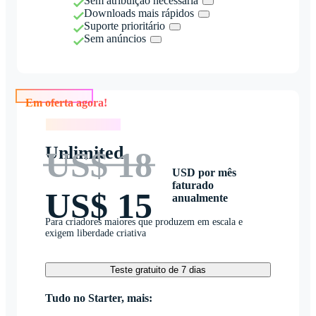
Sem atribuição necessária
Downloads mais rápidos
Suporte prioritário
Sem anúncios
Em oferta agora!
Em oferta agora!
Unlimited
US$ 18
USD por mês
faturado
US$ 15
anualmente
Para criadores maiores que produzem em escala e
exigem liberdade criativa
Teste gratuito de 7 dias
Tudo no Starter, mais: