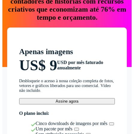
contadores de histórias com recursos
criativos que economizam até 76% em
tempo e orçamento.
Apenas imagens
US$ 9
USD por mês faturado
anualmente
Desbloqueie o acesso à nossa coleção completa de fotos,
vetores e gráficos liberados para uso comercial. Vídeo
não incluído.
Assine agora
O plano inclui:
Cinco downloads de imagens por mês
Um pacote por mês