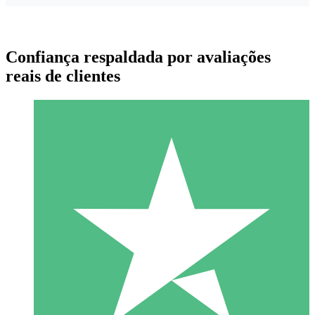
Confiança respaldada por avaliações
reais de clientes
Pacotes de Créditos Individuais
Pague conforme o uso com créditos de download. Sem
compromisso mensal.
1 Download
10
US$
00