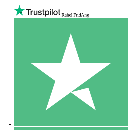
Rahel FridAng