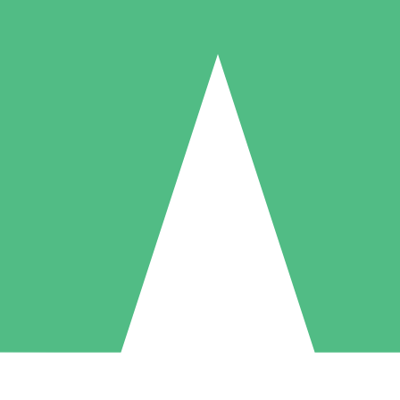
Pacotes de Créditos Individuais
gue conforme o uso com créditos de download. Sem compromisso mens
1 Download
5 Downloads
10 Downloads
10
15
20
US$
00
US$
00
US$
00