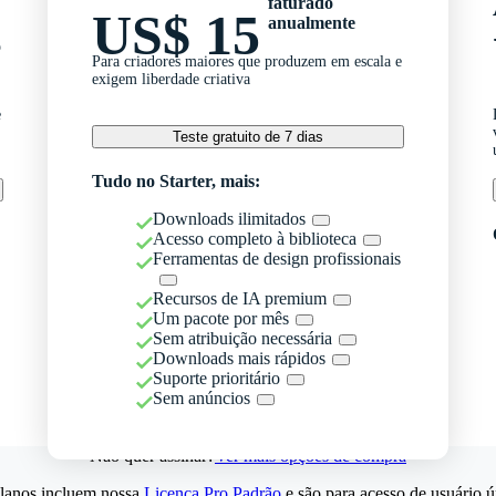
faturado
US$ 15
anualmente
o
Para criadores maiores que produzem em escala e
exigem liberdade criativa
e
Teste gratuito de 7 dias
Tudo no Starter, mais:
Downloads ilimitados
Acesso completo à biblioteca
Ferramentas de design profissionais
Recursos de IA premium
Um pacote por mês
Sem atribuição necessária
Downloads mais rápidos
Suporte prioritário
Sem anúncios
Não quer assinar?
Ver mais opções de compra
lanos incluem nossa
Licença Pro Padrão
e são para acesso de usuário ú