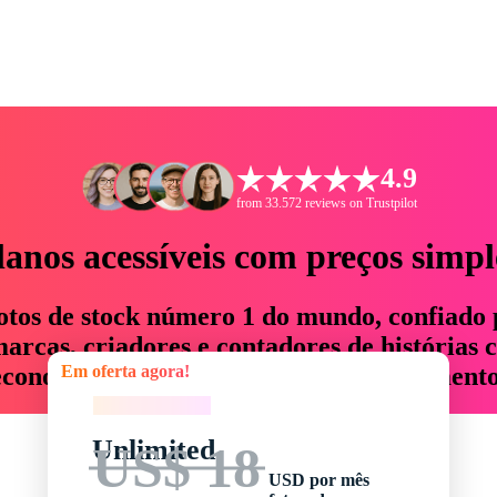
4.9
from 33.572 reviews on Trustpilot
lanos acessíveis com preços simpl
otos de stock número 1 do mundo, confiado 
rcas, criadores e contadores de histórias 
Em oferta agora!
economizam até 76% em tempo e orçamento
Em oferta agora!
Unlimited
US$ 18
USD por mês