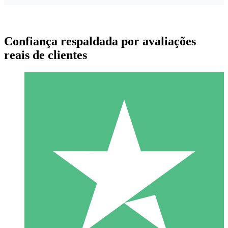
Confiança respaldada por avaliações
reais de clientes
Pacotes de Créditos Individuais
Pague conforme o uso com créditos de download. Sem
compromisso mensal.
1 Download
10
US$
00