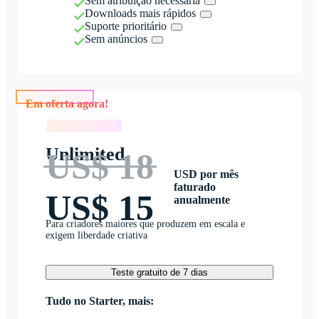
Sem atribuição necessária
Downloads mais rápidos
Suporte prioritário
Sem anúncios
Em oferta agora!
Em oferta agora!
Unlimited
US$ 18
USD por mês
faturado
US$ 15
anualmente
Para criadores maiores que produzem em escala e
exigem liberdade criativa
Teste gratuito de 7 dias
Tudo no Starter, mais: