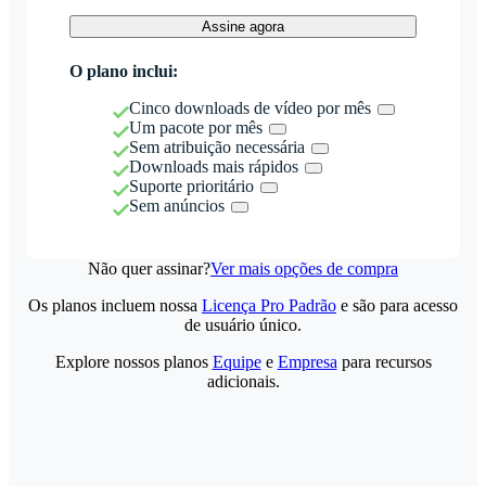
Assine agora
O plano inclui:
Cinco downloads de vídeo por mês
Um pacote por mês
Sem atribuição necessária
Downloads mais rápidos
Suporte prioritário
Sem anúncios
Não quer assinar?
Ver mais opções de compra
Os planos incluem nossa
Licença Pro Padrão
e são para acesso
de usuário único.
Explore nossos planos
Equipe
e
Empresa
para recursos
adicionais.