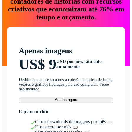
contadores de histórias com recursos
criativos que economizam até 76% em
tempo e orçamento.
Apenas imagens
US$ 9
USD por mês faturado
anualmente
Desbloqueie o acesso à nossa coleção completa de fotos,
vetores e gráficos liberados para uso comercial. Vídeo
não incluído.
Assine agora
O plano inclui:
Cinco downloads de imagens por mês
Um pacote por mês