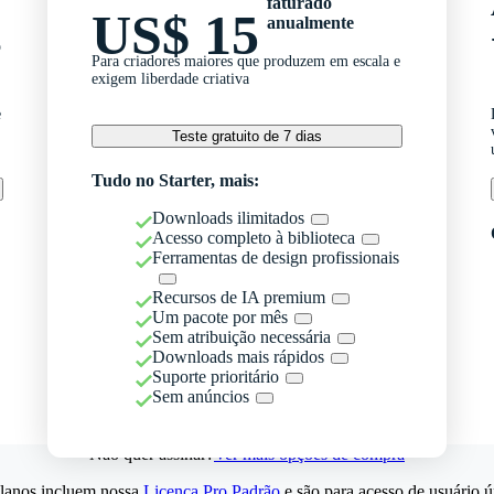
faturado
US$ 15
anualmente
o
Para criadores maiores que produzem em escala e
exigem liberdade criativa
e
Teste gratuito de 7 dias
Tudo no Starter, mais:
Downloads ilimitados
Acesso completo à biblioteca
Ferramentas de design profissionais
Recursos de IA premium
Um pacote por mês
Sem atribuição necessária
Downloads mais rápidos
Suporte prioritário
Sem anúncios
Não quer assinar?
Ver mais opções de compra
lanos incluem nossa
Licença Pro Padrão
e são para acesso de usuário ú