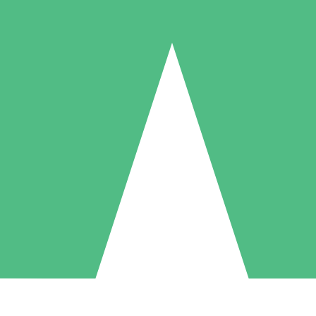
Pacotes de Créditos Individuais
gue conforme o uso com créditos de download. Sem compromisso mens
1 Download
5 Downloads
10 Downloads
10
15
20
US$
00
US$
00
US$
00