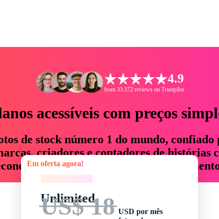
4.9
from 33.572 reviews on Trustpilot
lanos acessíveis com preços simpl
otos de stock número 1 do mundo, confiado 
rcas, criadores e contadores de histórias 
Em oferta agora!
economizam até 76% em tempo e orçamento
Em oferta agora!
Unlimited
US$ 18
USD por mês