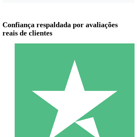
Confiança respaldada por avaliações
reais de clientes
Pacotes de Créditos Individuais
Pague conforme o uso com créditos de download. Sem
compromisso mensal.
1 Download
10
US$
00