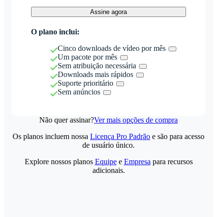
Assine agora
O plano inclui:
Cinco downloads de vídeo por mês
Um pacote por mês
Sem atribuição necessária
Downloads mais rápidos
Suporte prioritário
Sem anúncios
Não quer assinar?
Ver mais opções de compra
Os planos incluem nossa
Licença Pro Padrão
e são para acesso
de usuário único.
Explore nossos planos
Equipe
e
Empresa
para recursos
adicionais.