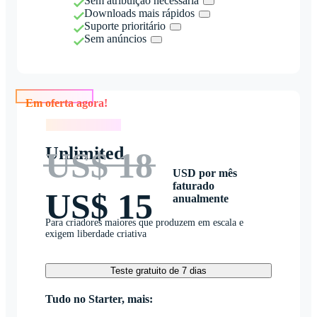
Sem atribuição necessária
Downloads mais rápidos
Suporte prioritário
Sem anúncios
Em oferta agora!
Em oferta agora!
Unlimited
US$ 18
USD por mês
faturado
US$ 15
anualmente
Para criadores maiores que produzem em escala e
exigem liberdade criativa
Teste gratuito de 7 dias
Tudo no Starter, mais: