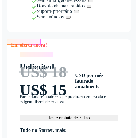
Sem atribuição necessária
Downloads mais rápidos
Suporte prioritário
Sem anúncios
Em oferta agora!
Em oferta agora!
Unlimited
US$ 18
USD por mês
faturado
US$ 15
anualmente
Para criadores maiores que produzem em escala e
exigem liberdade criativa
Teste gratuito de 7 dias
Tudo no Starter, mais: