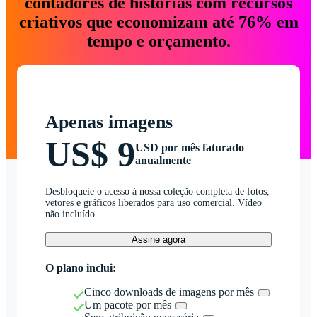
contadores de histórias com recursos
criativos que economizam até 76% em
tempo e orçamento.
Apenas imagens
US$ 9
USD por mês faturado
anualmente
Desbloqueie o acesso à nossa coleção completa de fotos,
vetores e gráficos liberados para uso comercial. Vídeo
não incluído.
Assine agora
O plano inclui:
Cinco downloads de imagens por mês
Um pacote por mês