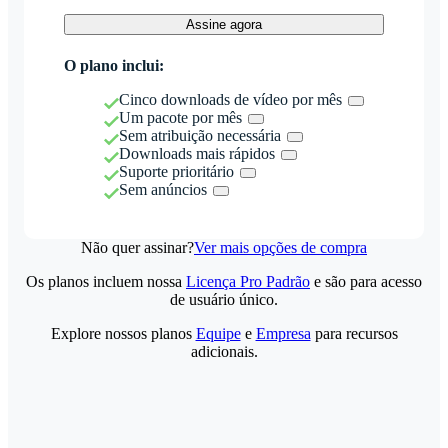
Assine agora
O plano inclui:
Cinco downloads de vídeo por mês
Um pacote por mês
Sem atribuição necessária
Downloads mais rápidos
Suporte prioritário
Sem anúncios
Não quer assinar?
Ver mais opções de compra
Os planos incluem nossa
Licença Pro Padrão
e são para acesso
de usuário único.
Explore nossos planos
Equipe
e
Empresa
para recursos
adicionais.