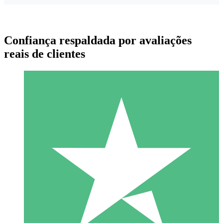
Confiança respaldada por avaliações
reais de clientes
Pacotes de Créditos Individuais
Pague conforme o uso com créditos de download. Sem
compromisso mensal.
1 Download
10
US$
00