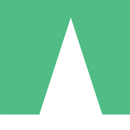
Pacotes de Créditos Individuais
gue conforme o uso com créditos de download. Sem compromisso mens
1 Download
5 Downloads
10 Downloads
10
15
20
US$
00
US$
00
US$
00