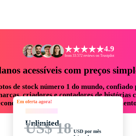
4.9
from 33.572 reviews on Trustpilot
lanos acessíveis com preços simpl
otos de stock número 1 do mundo, confiado 
rcas, criadores e contadores de histórias 
Em oferta agora!
economizam até 76% em tempo e orçamento
Em oferta agora!
Unlimited
US$ 18
USD por mês