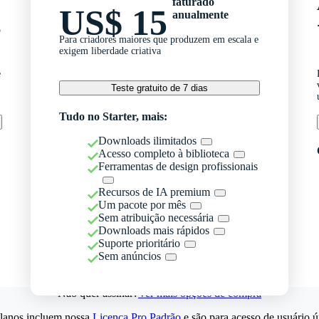
faturado
US$ 15
anualmente
o
Para criadores maiores que produzem em escala e
exigem liberdade criativa
e
Teste gratuito de 7 dias
Tudo no Starter, mais:
Downloads ilimitados
Acesso completo à biblioteca
Ferramentas de design profissionais
Recursos de IA premium
Um pacote por mês
Sem atribuição necessária
Downloads mais rápidos
Suporte prioritário
Sem anúncios
Não quer assinar?
Ver mais opções de compra
lanos incluem nossa
Licença Pro Padrão
e são para acesso de usuário ú