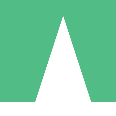
Pacotes de Créditos Individuais
gue conforme o uso com créditos de download. Sem compromisso mens
1 Download
5 Downloads
10 Downloads
10
15
20
US$
00
US$
00
US$
00