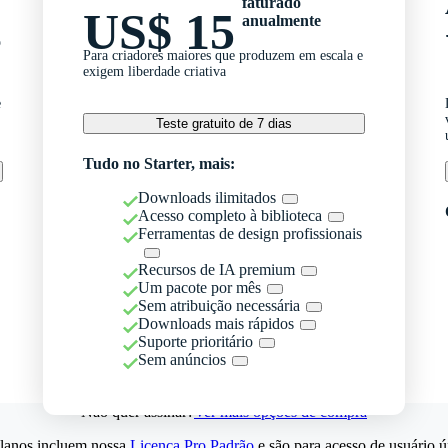
faturado
US$ 15
anualmente
o
Para criadores maiores que produzem em escala e
exigem liberdade criativa
e
Teste gratuito de 7 dias
Tudo no Starter, mais:
Downloads ilimitados
Acesso completo à biblioteca
Ferramentas de design profissionais
Recursos de IA premium
Um pacote por mês
Sem atribuição necessária
Downloads mais rápidos
Suporte prioritário
Sem anúncios
Não quer assinar?
Ver mais opções de compra
lanos incluem nossa
Licença Pro Padrão
e são para acesso de usuário ú