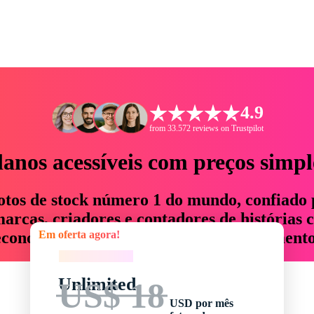
4.9
from 33.572 reviews on Trustpilot
lanos acessíveis com preços simpl
otos de stock número 1 do mundo, confiado 
rcas, criadores e contadores de histórias 
Em oferta agora!
economizam até 76% em tempo e orçamento
Em oferta agora!
Unlimited
US$ 18
USD por mês