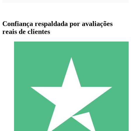
Confiança respaldada por avaliações
reais de clientes
Pacotes de Créditos Individuais
Pague conforme o uso com créditos de download. Sem
compromisso mensal.
1 Download
10
US$
00