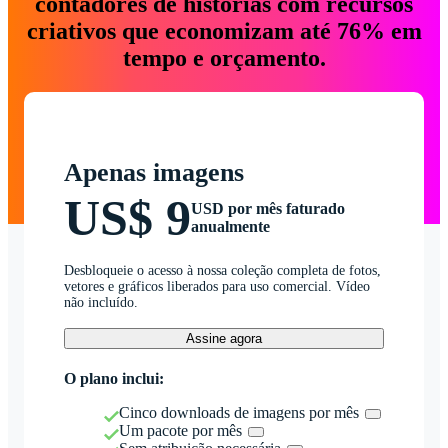
contadores de histórias com recursos
criativos que economizam até 76% em
tempo e orçamento.
Apenas imagens
US$ 9
USD por mês faturado
anualmente
Desbloqueie o acesso à nossa coleção completa de fotos,
vetores e gráficos liberados para uso comercial. Vídeo
não incluído.
Assine agora
O plano inclui:
Cinco downloads de imagens por mês
Um pacote por mês