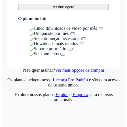
Assine agora
O plano inclui:
Cinco downloads de vídeo por mês
Um pacote por mês
Sem atribuição necessária
Downloads mais rápidos
Suporte prioritário
Sem anúncios
Não quer assinar?
Ver mais opções de compra
Os planos incluem nossa
Licença Pro Padrão
e são para acesso
de usuário único.
Explore nossos planos
Equipe
e
Empresa
para recursos
adicionais.