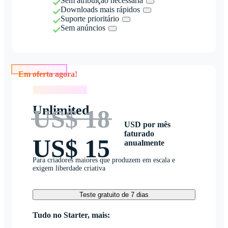
Sem atribuição necessária
Downloads mais rápidos
Suporte prioritário
Sem anúncios
Em oferta agora!
Em oferta agora!
Unlimited
US$ 18
USD por mês
faturado
US$ 15
anualmente
Para criadores maiores que produzem em escala e
exigem liberdade criativa
Teste gratuito de 7 dias
Tudo no Starter, mais: