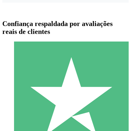
Confiança respaldada por avaliações
reais de clientes
Pacotes de Créditos Individuais
Pague conforme o uso com créditos de download. Sem
compromisso mensal.
1 Download
10
US$
00