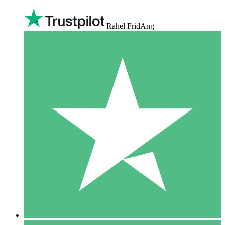
Rahel FridAng