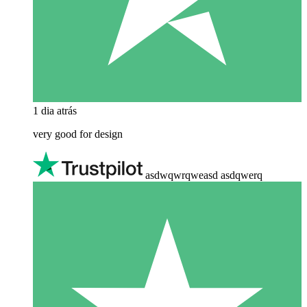
1 dia atrás
very good for design
asdwqwrqweasd asdqwerq