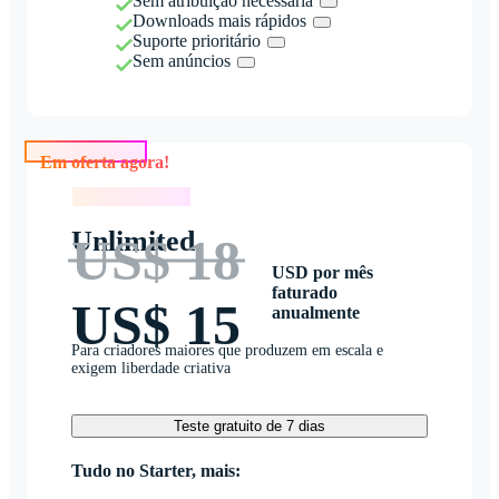
Sem atribuição necessária
Downloads mais rápidos
Suporte prioritário
Sem anúncios
Em oferta agora!
Em oferta agora!
Unlimited
US$ 18
USD por mês
faturado
US$ 15
anualmente
Para criadores maiores que produzem em escala e
exigem liberdade criativa
Teste gratuito de 7 dias
Tudo no Starter, mais: