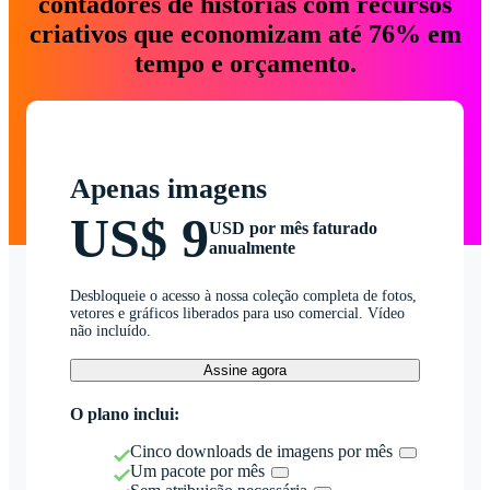
contadores de histórias com recursos
criativos que economizam até 76% em
tempo e orçamento.
Apenas imagens
US$ 9
USD por mês faturado
anualmente
Desbloqueie o acesso à nossa coleção completa de fotos,
vetores e gráficos liberados para uso comercial. Vídeo
não incluído.
Assine agora
O plano inclui:
Cinco downloads de imagens por mês
Um pacote por mês