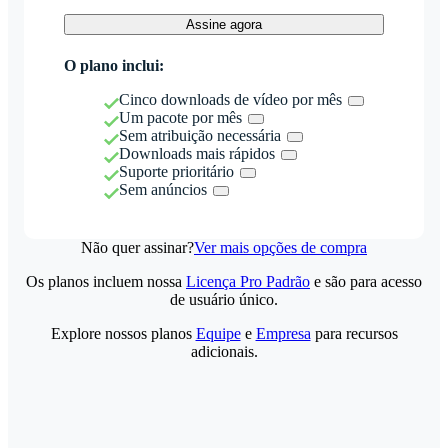
Assine agora
O plano inclui:
Cinco downloads de vídeo por mês
Um pacote por mês
Sem atribuição necessária
Downloads mais rápidos
Suporte prioritário
Sem anúncios
Não quer assinar?
Ver mais opções de compra
Os planos incluem nossa
Licença Pro Padrão
e são para acesso
de usuário único.
Explore nossos planos
Equipe
e
Empresa
para recursos
adicionais.