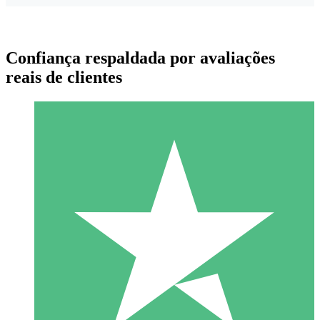
Confiança respaldada por avaliações
reais de clientes
Pacotes de Créditos Individuais
Pague conforme o uso com créditos de download. Sem
compromisso mensal.
1 Download
10
US$
00