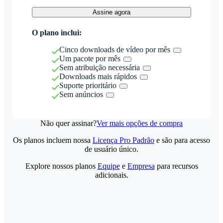
Assine agora
O plano inclui:
Cinco downloads de vídeo por mês
Um pacote por mês
Sem atribuição necessária
Downloads mais rápidos
Suporte prioritário
Sem anúncios
Não quer assinar?
Ver mais opções de compra
Os planos incluem nossa
Licença Pro Padrão
e são para acesso
de usuário único.
Explore nossos planos
Equipe
e
Empresa
para recursos
adicionais.