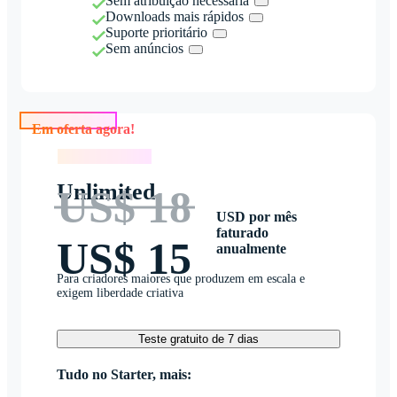
Sem atribuição necessária
Downloads mais rápidos
Suporte prioritário
Sem anúncios
Em oferta agora!
Em oferta agora!
Unlimited
US$ 18
USD por mês
faturado
US$ 15
anualmente
Para criadores maiores que produzem em escala e
exigem liberdade criativa
Teste gratuito de 7 dias
Tudo no Starter, mais: