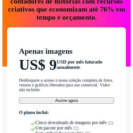
contadores de histórias com recursos
criativos que economizam até 76% em
tempo e orçamento.
Apenas imagens
US$ 9
USD por mês faturado
anualmente
Desbloqueie o acesso à nossa coleção completa de fotos,
vetores e gráficos liberados para uso comercial. Vídeo
não incluído.
Assine agora
O plano inclui:
Cinco downloads de imagens por mês
Um pacote por mês