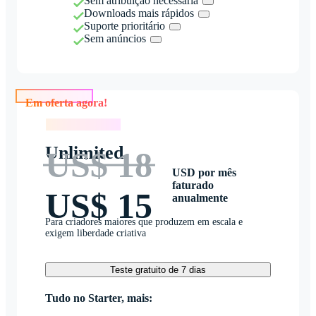
Sem atribuição necessária
Downloads mais rápidos
Suporte prioritário
Sem anúncios
Em oferta agora!
Em oferta agora!
Unlimited
US$ 18
USD por mês
faturado
US$ 15
anualmente
Para criadores maiores que produzem em escala e
exigem liberdade criativa
Teste gratuito de 7 dias
Tudo no Starter, mais: