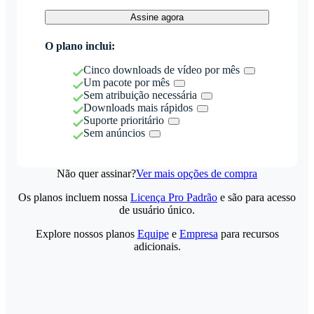
Assine agora
O plano inclui:
Cinco downloads de vídeo por mês
Um pacote por mês
Sem atribuição necessária
Downloads mais rápidos
Suporte prioritário
Sem anúncios
Não quer assinar?
Ver mais opções de compra
Os planos incluem nossa
Licença Pro Padrão
e são para acesso
de usuário único.
Explore nossos planos
Equipe
e
Empresa
para recursos
adicionais.