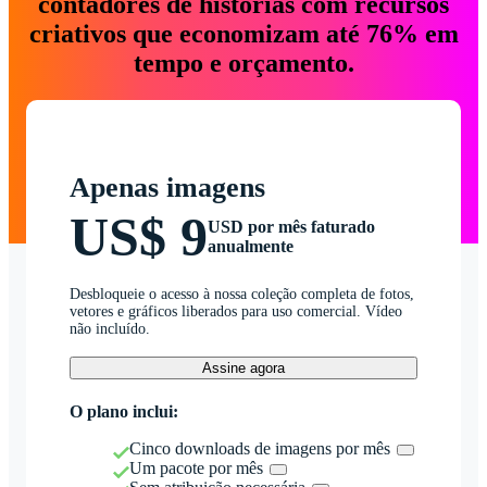
contadores de histórias com recursos
criativos que economizam até 76% em
tempo e orçamento.
Apenas imagens
US$ 9
USD por mês faturado
anualmente
Desbloqueie o acesso à nossa coleção completa de fotos,
vetores e gráficos liberados para uso comercial. Vídeo
não incluído.
Assine agora
O plano inclui:
Cinco downloads de imagens por mês
Um pacote por mês