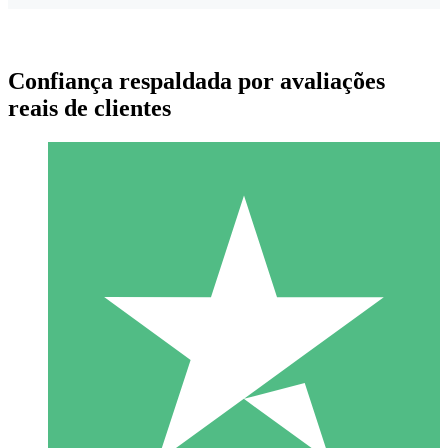
Confiança respaldada por avaliações
reais de clientes
Pacotes de Créditos Individuais
Pague conforme o uso com créditos de download. Sem
compromisso mensal.
1 Download
10
US$
00