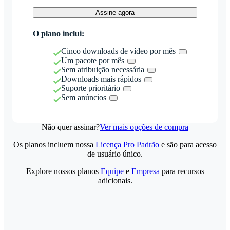
Assine agora
O plano inclui:
Cinco downloads de vídeo por mês
Um pacote por mês
Sem atribuição necessária
Downloads mais rápidos
Suporte prioritário
Sem anúncios
Não quer assinar?
Ver mais opções de compra
Os planos incluem nossa
Licença Pro Padrão
e são para acesso
de usuário único.
Explore nossos planos
Equipe
e
Empresa
para recursos
adicionais.