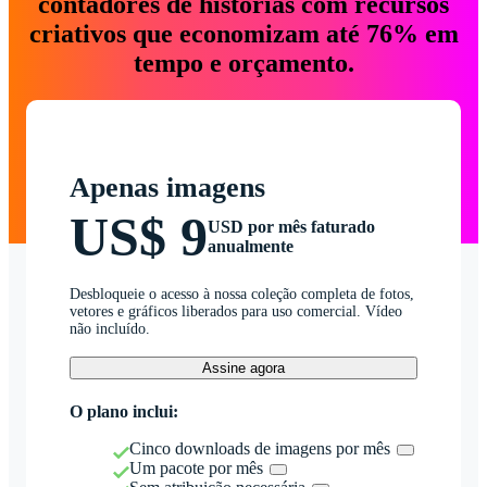
contadores de histórias com recursos
criativos que economizam até 76% em
tempo e orçamento.
Apenas imagens
US$ 9
USD por mês faturado
anualmente
Desbloqueie o acesso à nossa coleção completa de fotos,
vetores e gráficos liberados para uso comercial. Vídeo
não incluído.
Assine agora
O plano inclui:
Cinco downloads de imagens por mês
Um pacote por mês