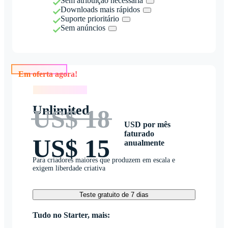
Sem atribuição necessária
Downloads mais rápidos
Suporte prioritário
Sem anúncios
Em oferta agora!
Em oferta agora!
Unlimited
US$ 18
USD por mês
faturado
US$ 15
anualmente
Para criadores maiores que produzem em escala e
exigem liberdade criativa
Teste gratuito de 7 dias
Tudo no Starter, mais: