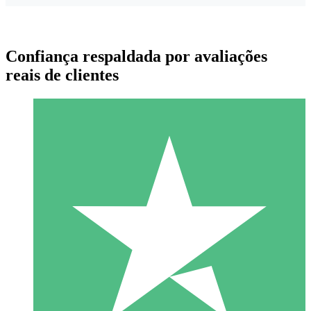
Confiança respaldada por avaliações
reais de clientes
Pacotes de Créditos Individuais
Pague conforme o uso com créditos de download. Sem
compromisso mensal.
1 Download
10
US$
00