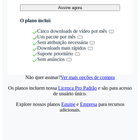
Assine agora
O plano inclui:
Cinco downloads de vídeo por mês
Um pacote por mês
Sem atribuição necessária
Downloads mais rápidos
Suporte prioritário
Sem anúncios
Não quer assinar?
Ver mais opções de compra
Os planos incluem nossa
Licença Pro Padrão
e são para acesso
de usuário único.
Explore nossos planos
Equipe
e
Empresa
para recursos
adicionais.