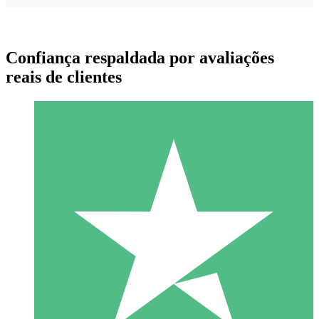
Confiança respaldada por avaliações
reais de clientes
Pacotes de Créditos Individuais
Pague conforme o uso com créditos de download. Sem
compromisso mensal.
1 Download
10
US$
00