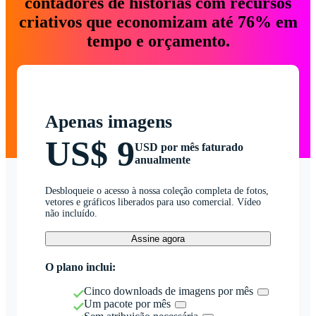
contadores de histórias com recursos
criativos que economizam até 76% em
tempo e orçamento.
Apenas imagens
US$ 9
USD por mês faturado
anualmente
Desbloqueie o acesso à nossa coleção completa de fotos,
vetores e gráficos liberados para uso comercial. Vídeo
não incluído.
Assine agora
O plano inclui:
Cinco downloads de imagens por mês
Um pacote por mês