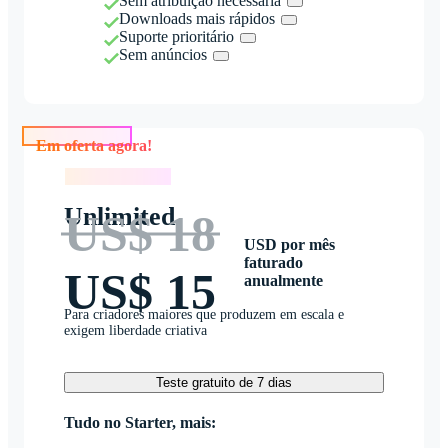
Sem atribuição necessária
Downloads mais rápidos
Suporte prioritário
Sem anúncios
Em oferta agora!
Em oferta agora!
Unlimited
US$ 18
USD por mês
faturado
US$ 15
anualmente
Para criadores maiores que produzem em escala e
exigem liberdade criativa
Teste gratuito de 7 dias
Tudo no Starter, mais: