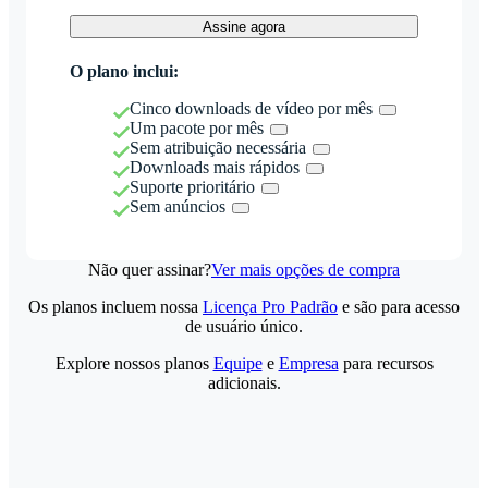
Assine agora
O plano inclui:
Cinco downloads de vídeo por mês
Um pacote por mês
Sem atribuição necessária
Downloads mais rápidos
Suporte prioritário
Sem anúncios
Não quer assinar?
Ver mais opções de compra
Os planos incluem nossa
Licença Pro Padrão
e são para acesso
de usuário único.
Explore nossos planos
Equipe
e
Empresa
para recursos
adicionais.