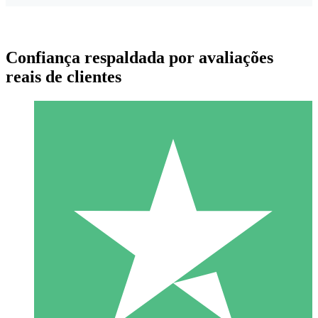
Confiança respaldada por avaliações
reais de clientes
Pacotes de Créditos Individuais
Pague conforme o uso com créditos de download. Sem
compromisso mensal.
1 Download
10
US$
00