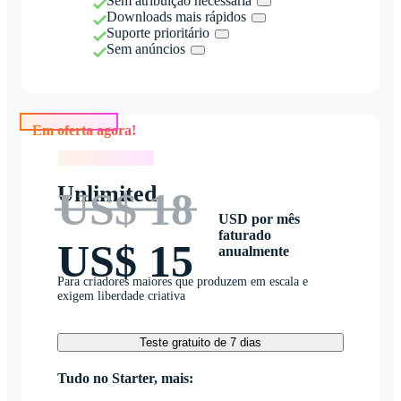
Sem atribuição necessária
Downloads mais rápidos
Suporte prioritário
Sem anúncios
Em oferta agora!
Em oferta agora!
Unlimited
US$ 18
USD por mês
faturado
US$ 15
anualmente
Para criadores maiores que produzem em escala e
exigem liberdade criativa
Teste gratuito de 7 dias
Tudo no Starter, mais: