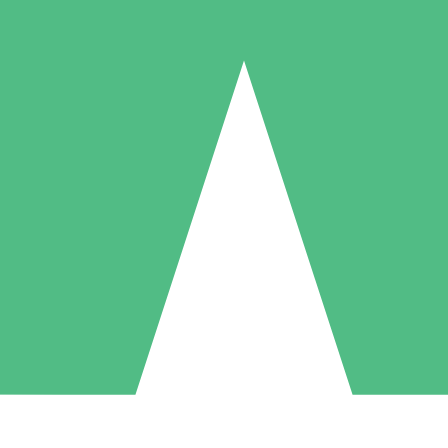
Pacotes de Créditos Individuais
gue conforme o uso com créditos de download. Sem compromisso mens
1 Download
5 Downloads
10 Downloads
10
15
20
US$
00
US$
00
US$
00