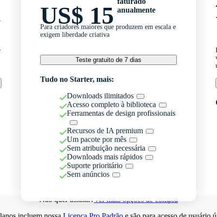
faturado
US$ 15
anualmente
o
Para criadores maiores que produzem em escala e
exigem liberdade criativa
e
Teste gratuito de 7 dias
Tudo no Starter, mais:
Downloads ilimitados
Acesso completo à biblioteca
Ferramentas de design profissionais
Recursos de IA premium
Um pacote por mês
Sem atribuição necessária
Downloads mais rápidos
Suporte prioritário
Sem anúncios
Não quer assinar?
Ver mais opções de compra
lanos incluem nossa
Licença Pro Padrão
e são para acesso de usuário ú