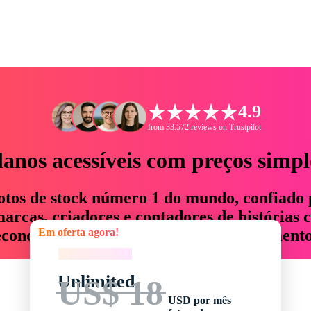
4.9
from 33.572 reviews on Trustpilot
lanos acessíveis com preços simpl
otos de stock número 1 do mundo, confiado 
rcas, criadores e contadores de histórias 
Em oferta agora!
economizam até 76% em tempo e orçamento
Em oferta agora!
Unlimited
US$ 18
USD por mês