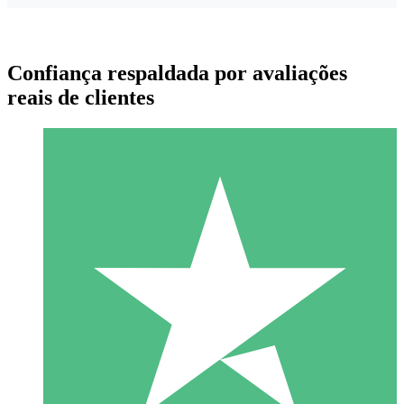
Confiança respaldada por avaliações
reais de clientes
Pacotes de Créditos Individuais
Pague conforme o uso com créditos de download. Sem
compromisso mensal.
1 Download
10
US$
00