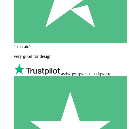
1 dia atrás
very good for design
asdwqwrqweasd asdqwerq