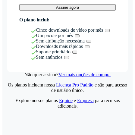
Assine agora
O plano inclui:
Cinco downloads de vídeo por mês
Um pacote por mês
Sem atribuição necessária
Downloads mais rápidos
Suporte prioritário
Sem anúncios
Não quer assinar?
Ver mais opções de compra
Os planos incluem nossa
Licença Pro Padrão
e são para acesso
de usuário único.
Explore nossos planos
Equipe
e
Empresa
para recursos
adicionais.