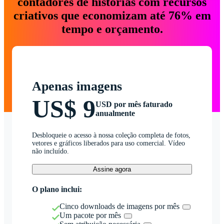
contadores de histórias com recursos
criativos que economizam até 76% em
tempo e orçamento.
Apenas imagens
US$ 9
USD por mês faturado
anualmente
Desbloqueie o acesso à nossa coleção completa de fotos,
vetores e gráficos liberados para uso comercial. Vídeo
não incluído.
Assine agora
O plano inclui:
Cinco downloads de imagens por mês
Um pacote por mês