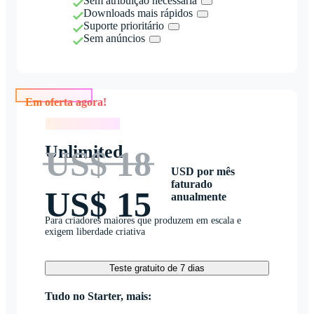
Sem atribuição necessária
Downloads mais rápidos
Suporte prioritário
Sem anúncios
Em oferta agora!
Em oferta agora!
Unlimited
US$ 18
USD por mês
faturado
US$ 15
anualmente
Para criadores maiores que produzem em escala e
exigem liberdade criativa
Teste gratuito de 7 dias
Tudo no Starter, mais: