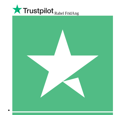
Rahel FridAng