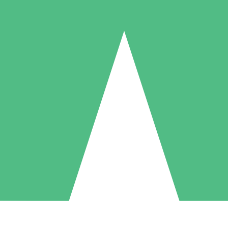
Pacotes de Créditos Individuais
gue conforme o uso com créditos de download. Sem compromisso mens
1 Download
5 Downloads
10 Downloads
10
15
20
US$
00
US$
00
US$
00