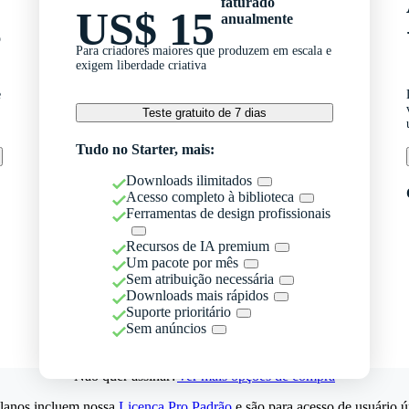
faturado
US$ 15
anualmente
o
Para criadores maiores que produzem em escala e
exigem liberdade criativa
e
Teste gratuito de 7 dias
Tudo no Starter, mais:
Downloads ilimitados
Acesso completo à biblioteca
Ferramentas de design profissionais
Recursos de IA premium
Um pacote por mês
Sem atribuição necessária
Downloads mais rápidos
Suporte prioritário
Sem anúncios
Não quer assinar?
Ver mais opções de compra
lanos incluem nossa
Licença Pro Padrão
e são para acesso de usuário ú