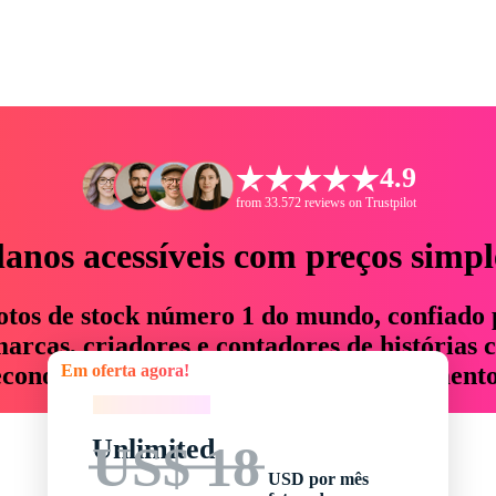
4.9
from 33.572 reviews on Trustpilot
lanos acessíveis com preços simpl
otos de stock número 1 do mundo, confiado 
rcas, criadores e contadores de histórias 
Em oferta agora!
economizam até 76% em tempo e orçamento
Em oferta agora!
Unlimited
US$ 18
USD por mês