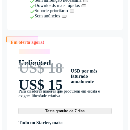
Sem atribuição necessária
Downloads mais rápidos
Suporte prioritário
Sem anúncios
Em oferta agora!
Em oferta agora!
Unlimited
US$ 18
USD por mês
faturado
US$ 15
anualmente
Para criadores maiores que produzem em escala e
exigem liberdade criativa
Teste gratuito de 7 dias
Tudo no Starter, mais: