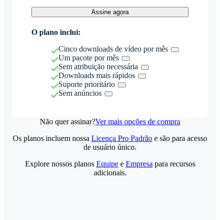
Assine agora
O plano inclui:
Cinco downloads de vídeo por mês
Um pacote por mês
Sem atribuição necessária
Downloads mais rápidos
Suporte prioritário
Sem anúncios
Não quer assinar?
Ver mais opções de compra
Os planos incluem nossa
Licença Pro Padrão
e são para acesso
de usuário único.
Explore nossos planos
Equipe
e
Empresa
para recursos
adicionais.