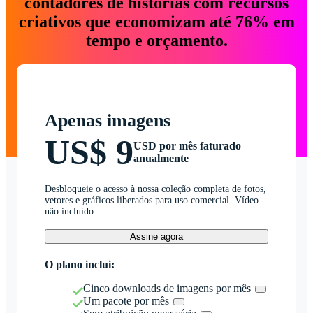
contadores de histórias com recursos
criativos que economizam até 76% em
tempo e orçamento.
Apenas imagens
US$ 9
USD por mês faturado
anualmente
Desbloqueie o acesso à nossa coleção completa de fotos,
vetores e gráficos liberados para uso comercial. Vídeo
não incluído.
Assine agora
O plano inclui:
Cinco downloads de imagens por mês
Um pacote por mês