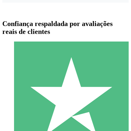
Confiança respaldada por avaliações
reais de clientes
Pacotes de Créditos Individuais
Pague conforme o uso com créditos de download. Sem
compromisso mensal.
1 Download
10
US$
00