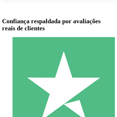
Confiança respaldada por avaliações
reais de clientes
Pacotes de Créditos Individuais
Pague conforme o uso com créditos de download. Sem
compromisso mensal.
1 Download
10
US$
00