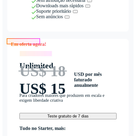
Sem atribuição necessária
Downloads mais rápidos
Suporte prioritário
Sem anúncios
Em oferta agora!
Em oferta agora!
Unlimited
US$ 18
USD por mês
faturado
US$ 15
anualmente
Para criadores maiores que produzem em escala e
exigem liberdade criativa
Teste gratuito de 7 dias
Tudo no Starter, mais: