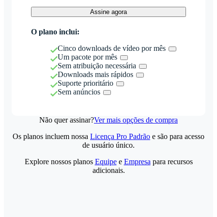
Assine agora
O plano inclui:
Cinco downloads de vídeo por mês
Um pacote por mês
Sem atribuição necessária
Downloads mais rápidos
Suporte prioritário
Sem anúncios
Não quer assinar?
Ver mais opções de compra
Os planos incluem nossa
Licença Pro Padrão
e são para acesso
de usuário único.
Explore nossos planos
Equipe
e
Empresa
para recursos
adicionais.