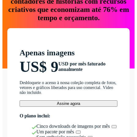
contadores de histórias com recursos
criativos que economizam até 76% em
tempo e orçamento.
Apenas imagens
US$ 9
USD por mês faturado
anualmente
Desbloqueie o acesso à nossa coleção completa de fotos,
vetores e gráficos liberados para uso comercial. Vídeo
não incluído.
Assine agora
O plano inclui:
Cinco downloads de imagens por mês
Um pacote por mês