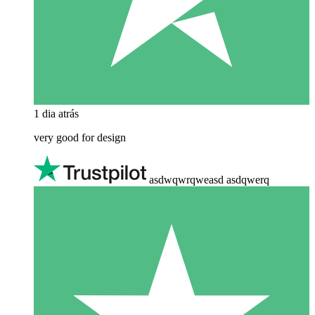
1 dia atrás
very good for design
asdwqwrqweasd asdqwerq