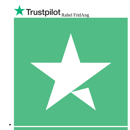
Rahel FridAng