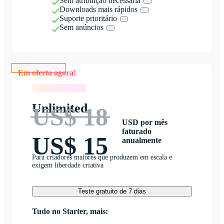
Sem atribuição necessária
Downloads mais rápidos
Suporte prioritário
Sem anúncios
Em oferta agora!
Em oferta agora!
Unlimited
US$ 18
USD por mês
faturado
US$ 15
anualmente
Para criadores maiores que produzem em escala e
exigem liberdade criativa
Teste gratuito de 7 dias
Tudo no Starter, mais: