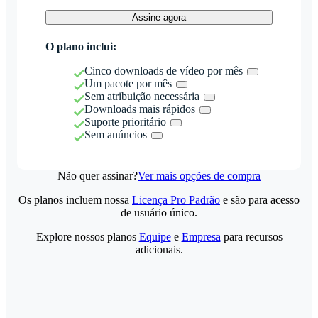
Assine agora
O plano inclui:
Cinco downloads de vídeo por mês
Um pacote por mês
Sem atribuição necessária
Downloads mais rápidos
Suporte prioritário
Sem anúncios
Não quer assinar?
Ver mais opções de compra
Os planos incluem nossa
Licença Pro Padrão
e são para acesso
de usuário único.
Explore nossos planos
Equipe
e
Empresa
para recursos
adicionais.