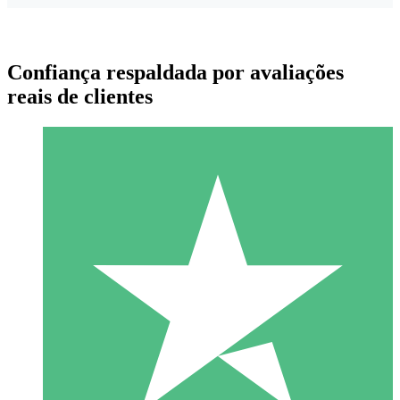
Confiança respaldada por avaliações
reais de clientes
Pacotes de Créditos Individuais
Pague conforme o uso com créditos de download. Sem
compromisso mensal.
1 Download
10
US$
00