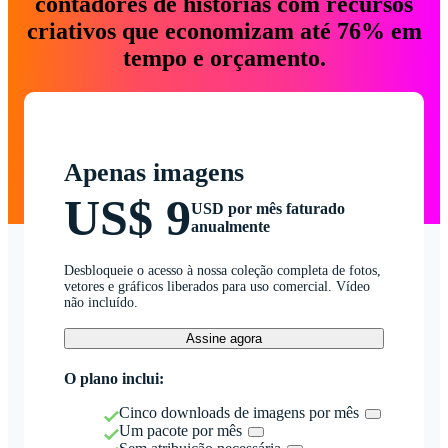
contadores de histórias com recursos
criativos que economizam até 76% em
tempo e orçamento.
Apenas imagens
US$ 9
USD por mês faturado
anualmente
Desbloqueie o acesso à nossa coleção completa de fotos,
vetores e gráficos liberados para uso comercial. Vídeo
não incluído.
Assine agora
O plano inclui:
Cinco downloads de imagens por mês
Um pacote por mês