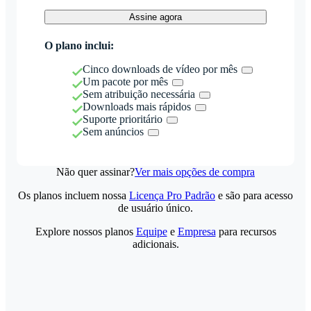
Assine agora
O plano inclui:
Cinco downloads de vídeo por mês
Um pacote por mês
Sem atribuição necessária
Downloads mais rápidos
Suporte prioritário
Sem anúncios
Não quer assinar?
Ver mais opções de compra
Os planos incluem nossa
Licença Pro Padrão
e são para acesso
de usuário único.
Explore nossos planos
Equipe
e
Empresa
para recursos
adicionais.