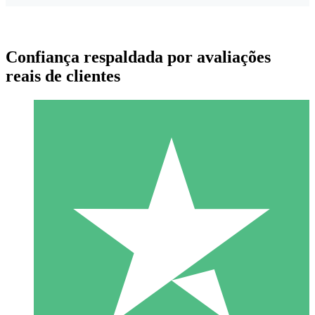
Confiança respaldada por avaliações
reais de clientes
Pacotes de Créditos Individuais
Pague conforme o uso com créditos de download. Sem
compromisso mensal.
1 Download
10
US$
00