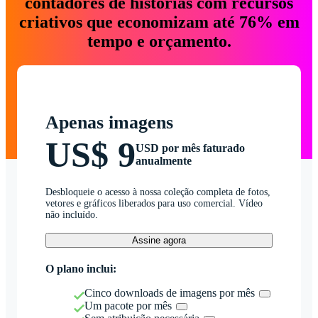
contadores de histórias com recursos
criativos que economizam até 76% em
tempo e orçamento.
Apenas imagens
US$ 9
USD por mês faturado
anualmente
Desbloqueie o acesso à nossa coleção completa de fotos,
vetores e gráficos liberados para uso comercial. Vídeo
não incluído.
Assine agora
O plano inclui:
Cinco downloads de imagens por mês
Um pacote por mês