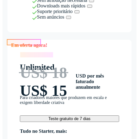
Sem atribuição necessária
Downloads mais rápidos
Suporte prioritário
Sem anúncios
Em oferta agora!
Em oferta agora!
Unlimited
US$ 18
USD por mês
faturado
US$ 15
anualmente
Para criadores maiores que produzem em escala e
exigem liberdade criativa
Teste gratuito de 7 dias
Tudo no Starter, mais: