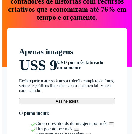
contadores de histórias com recursos
criativos que economizam até 76% em
tempo e orçamento.
Apenas imagens
US$ 9
USD por mês faturado
anualmente
Desbloqueie o acesso à nossa coleção completa de fotos,
vetores e gráficos liberados para uso comercial. Vídeo
não incluído.
Assine agora
O plano inclui:
Cinco downloads de imagens por mês
Um pacote por mês