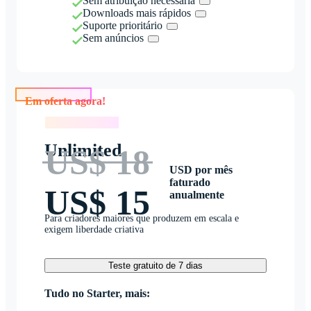
Sem atribuição necessária
Downloads mais rápidos
Suporte prioritário
Sem anúncios
Em oferta agora!
Em oferta agora!
Unlimited
US$ 18
USD por mês
faturado
US$ 15
anualmente
Para criadores maiores que produzem em escala e
exigem liberdade criativa
Teste gratuito de 7 dias
Tudo no Starter, mais: