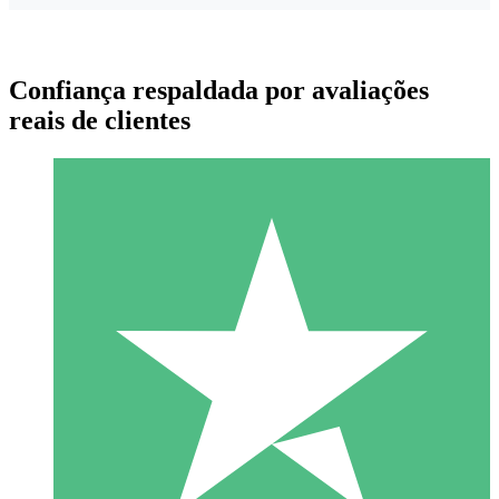
Confiança respaldada por avaliações
reais de clientes
Pacotes de Créditos Individuais
Pague conforme o uso com créditos de download. Sem
compromisso mensal.
1 Download
10
US$
00