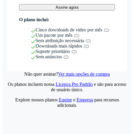
Assine agora
O plano inclui:
Cinco downloads de vídeo por mês
Um pacote por mês
Sem atribuição necessária
Downloads mais rápidos
Suporte prioritário
Sem anúncios
Não quer assinar?
Ver mais opções de compra
Os planos incluem nossa
Licença Pro Padrão
e são para acesso
de usuário único.
Explore nossos planos
Equipe
e
Empresa
para recursos
adicionais.