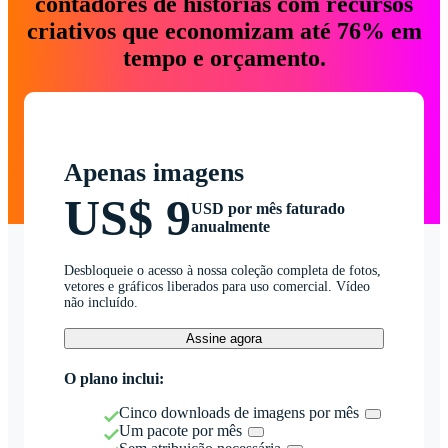
contadores de histórias com recursos
criativos que economizam até 76% em
tempo e orçamento.
Apenas imagens
US$ 9
USD por mês faturado
anualmente
Desbloqueie o acesso à nossa coleção completa de fotos,
vetores e gráficos liberados para uso comercial. Vídeo
não incluído.
Assine agora
O plano inclui:
Cinco downloads de imagens por mês
Um pacote por mês