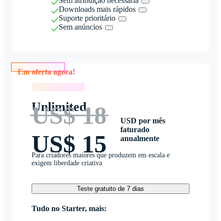
Sem atribuição necessária
Downloads mais rápidos
Suporte prioritário
Sem anúncios
Em oferta agora!
Em oferta agora!
Unlimited
US$ 18
USD por mês
faturado
US$ 15
anualmente
Para criadores maiores que produzem em escala e
exigem liberdade criativa
Teste gratuito de 7 dias
Tudo no Starter, mais: