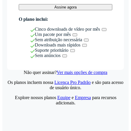
Assine agora
O plano inclui:
Cinco downloads de vídeo por mês
Um pacote por mês
Sem atribuição necessária
Downloads mais rápidos
Suporte prioritário
Sem anúncios
Não quer assinar?
Ver mais opções de compra
Os planos incluem nossa
Licença Pro Padrão
e são para acesso
de usuário único.
Explore nossos planos
Equipe
e
Empresa
para recursos
adicionais.