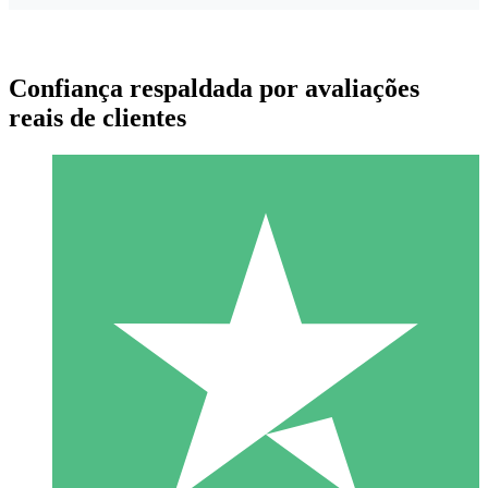
Confiança respaldada por avaliações
reais de clientes
Pacotes de Créditos Individuais
Pague conforme o uso com créditos de download. Sem
compromisso mensal.
1 Download
10
US$
00