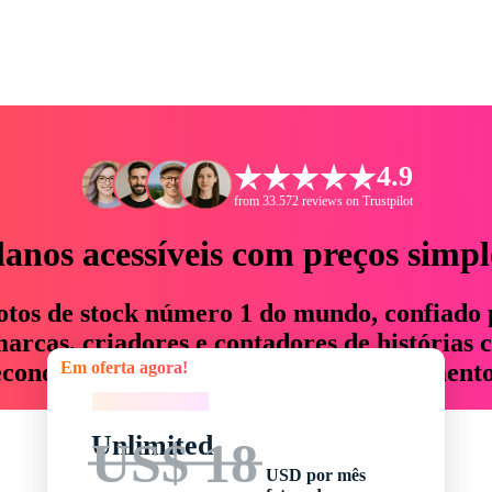
4.9
from 33.572 reviews on Trustpilot
lanos acessíveis com preços simpl
otos de stock número 1 do mundo, confiado 
rcas, criadores e contadores de histórias 
Em oferta agora!
economizam até 76% em tempo e orçamento
Em oferta agora!
Unlimited
US$ 18
USD por mês