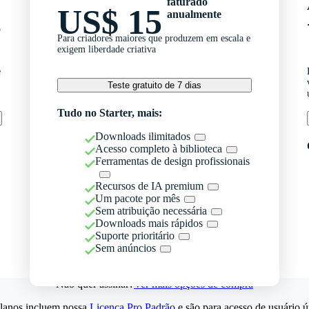
faturado
US$ 15
anualmente
o
Para criadores maiores que produzem em escala e
exigem liberdade criativa
e
Teste gratuito de 7 dias
Tudo no Starter, mais:
Downloads ilimitados
Acesso completo à biblioteca
Ferramentas de design profissionais
Recursos de IA premium
Um pacote por mês
Sem atribuição necessária
Downloads mais rápidos
Suporte prioritário
Sem anúncios
Não quer assinar?
Ver mais opções de compra
lanos incluem nossa
Licença Pro Padrão
e são para acesso de usuário ú