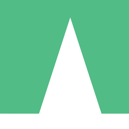
Pacotes de Créditos Individuais
gue conforme o uso com créditos de download. Sem compromisso mens
1 Download
5 Downloads
10 Downloads
10
15
20
US$
00
US$
00
US$
00