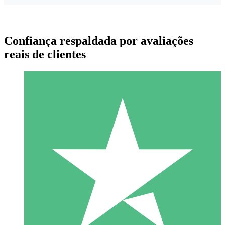
Confiança respaldada por avaliações
reais de clientes
Pacotes de Créditos Individuais
Pague conforme o uso com créditos de download. Sem
compromisso mensal.
1 Download
10
US$
00