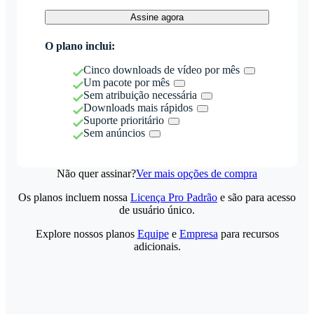
Assine agora
O plano inclui:
Cinco downloads de vídeo por mês
Um pacote por mês
Sem atribuição necessária
Downloads mais rápidos
Suporte prioritário
Sem anúncios
Não quer assinar?
Ver mais opções de compra
Os planos incluem nossa
Licença Pro Padrão
e são para acesso
de usuário único.
Explore nossos planos
Equipe
e
Empresa
para recursos
adicionais.