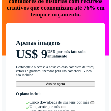
contadores de histórias com recursos
criativos que economizam até 76% em
tempo e orçamento.
Apenas imagens
US$ 9
USD por mês faturado
anualmente
Desbloqueie o acesso à nossa coleção completa de fotos,
vetores e gráficos liberados para uso comercial. Vídeo
não incluído.
Assine agora
O plano inclui:
Cinco downloads de imagens por mês
Um pacote por mês