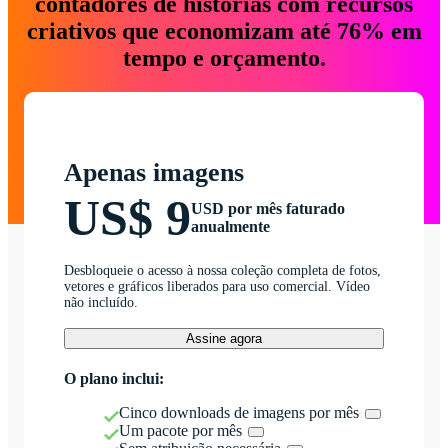
contadores de histórias com recursos
criativos que economizam até 76% em
tempo e orçamento.
Apenas imagens
US$ 9
USD por mês faturado
anualmente
Desbloqueie o acesso à nossa coleção completa de fotos,
vetores e gráficos liberados para uso comercial. Vídeo
não incluído.
Assine agora
O plano inclui:
Cinco downloads de imagens por mês
Um pacote por mês