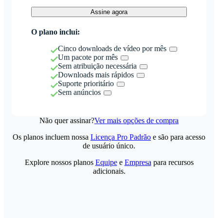
Assine agora
O plano inclui:
Cinco downloads de vídeo por mês
Um pacote por mês
Sem atribuição necessária
Downloads mais rápidos
Suporte prioritário
Sem anúncios
Não quer assinar?
Ver mais opções de compra
Os planos incluem nossa
Licença Pro Padrão
e são para acesso
de usuário único.
Explore nossos planos
Equipe
e
Empresa
para recursos
adicionais.