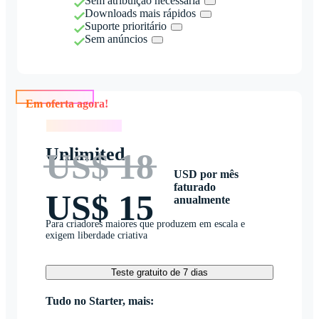
Sem atribuição necessária
Downloads mais rápidos
Suporte prioritário
Sem anúncios
Em oferta agora!
Em oferta agora!
Unlimited
US$ 18
USD por mês
faturado
US$ 15
anualmente
Para criadores maiores que produzem em escala e
exigem liberdade criativa
Teste gratuito de 7 dias
Tudo no Starter, mais: