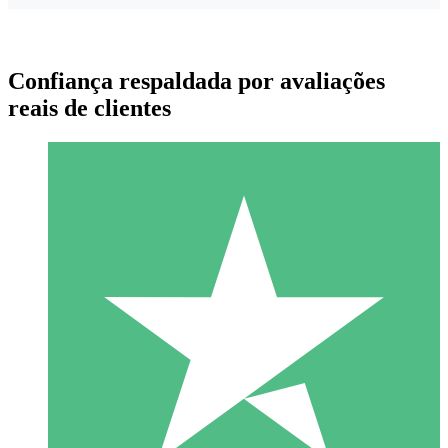
Confiança respaldada por avaliações
reais de clientes
Pacotes de Créditos Individuais
Pague conforme o uso com créditos de download. Sem
compromisso mensal.
1 Download
10
US$
00