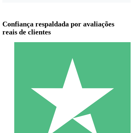
Confiança respaldada por avaliações
reais de clientes
Pacotes de Créditos Individuais
Pague conforme o uso com créditos de download. Sem
compromisso mensal.
1 Download
10
US$
00