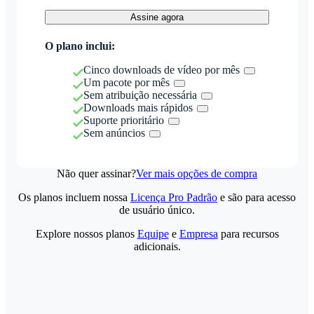
Assine agora
O plano inclui:
Cinco downloads de vídeo por mês
Um pacote por mês
Sem atribuição necessária
Downloads mais rápidos
Suporte prioritário
Sem anúncios
Não quer assinar?
Ver mais opções de compra
Os planos incluem nossa
Licença Pro Padrão
e são para acesso
de usuário único.
Explore nossos planos
Equipe
e
Empresa
para recursos
adicionais.