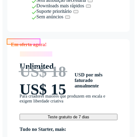
Sem atribuição necessária
Downloads mais rápidos
Suporte prioritário
Sem anúncios
Em oferta agora!
Em oferta agora!
Unlimited
US$ 18
USD por mês
faturado
US$ 15
anualmente
Para criadores maiores que produzem em escala e
exigem liberdade criativa
Teste gratuito de 7 dias
Tudo no Starter, mais: