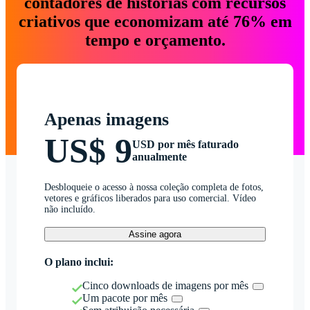
contadores de histórias com recursos
criativos que economizam até 76% em
tempo e orçamento.
Apenas imagens
US$ 9
USD por mês faturado
anualmente
Desbloqueie o acesso à nossa coleção completa de fotos,
vetores e gráficos liberados para uso comercial. Vídeo
não incluído.
Assine agora
O plano inclui:
Cinco downloads de imagens por mês
Um pacote por mês