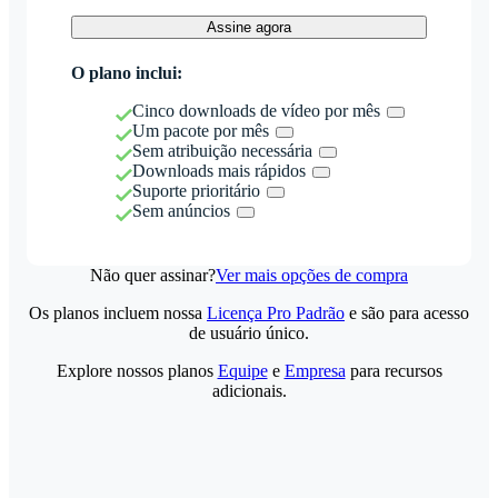
Assine agora
O plano inclui:
Cinco downloads de vídeo por mês
Um pacote por mês
Sem atribuição necessária
Downloads mais rápidos
Suporte prioritário
Sem anúncios
Não quer assinar?
Ver mais opções de compra
Os planos incluem nossa
Licença Pro Padrão
e são para acesso
de usuário único.
Explore nossos planos
Equipe
e
Empresa
para recursos
adicionais.