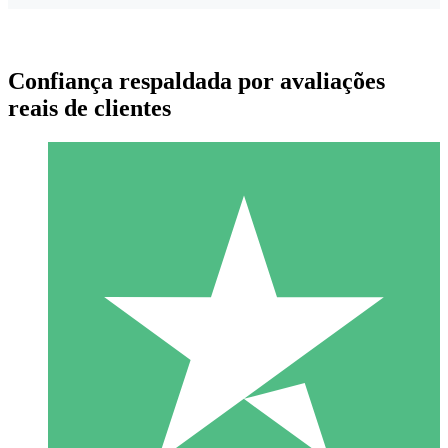
Confiança respaldada por avaliações
reais de clientes
Pacotes de Créditos Individuais
Pague conforme o uso com créditos de download. Sem
compromisso mensal.
1 Download
10
US$
00