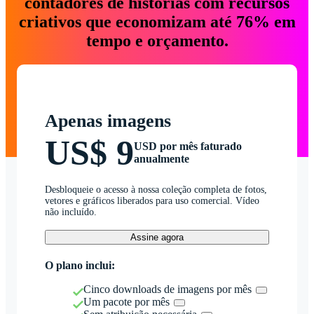
contadores de histórias com recursos
criativos que economizam até 76% em
tempo e orçamento.
Apenas imagens
US$ 9
USD por mês faturado
anualmente
Desbloqueie o acesso à nossa coleção completa de fotos,
vetores e gráficos liberados para uso comercial. Vídeo
não incluído.
Assine agora
O plano inclui:
Cinco downloads de imagens por mês
Um pacote por mês