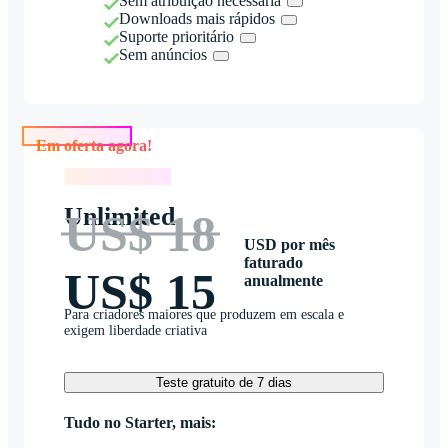
Sem atribuição necessária
Downloads mais rápidos
Suporte prioritário
Sem anúncios
Em oferta agora!
Em oferta agora!
Unlimited
US$ 18
USD por mês
faturado
US$ 15
anualmente
Para criadores maiores que produzem em escala e
exigem liberdade criativa
Teste gratuito de 7 dias
Tudo no Starter, mais: