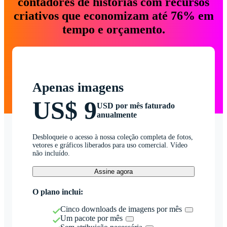
contadores de histórias com recursos
criativos que economizam até 76% em
tempo e orçamento.
Apenas imagens
US$ 9
USD por mês faturado
anualmente
Desbloqueie o acesso à nossa coleção completa de fotos,
vetores e gráficos liberados para uso comercial. Vídeo
não incluído.
Assine agora
O plano inclui:
Cinco downloads de imagens por mês
Um pacote por mês