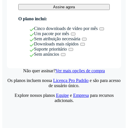
Assine agora
O plano inclui:
Cinco downloads de vídeo por mês
Um pacote por mês
Sem atribuição necessária
Downloads mais rápidos
Suporte prioritário
Sem anúncios
Não quer assinar?
Ver mais opções de compra
Os planos incluem nossa
Licença Pro Padrão
e são para acesso
de usuário único.
Explore nossos planos
Equipe
e
Empresa
para recursos
adicionais.