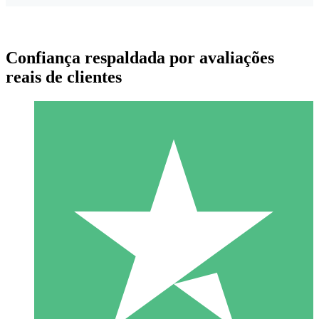
Confiança respaldada por avaliações
reais de clientes
Pacotes de Créditos Individuais
Pague conforme o uso com créditos de download. Sem
compromisso mensal.
1 Download
10
US$
00