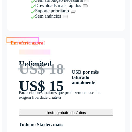
Sem atribuição necessária
Downloads mais rápidos
Suporte prioritário
Sem anúncios
Em oferta agora!
Em oferta agora!
Unlimited
US$ 18
USD por mês
faturado
US$ 15
anualmente
Para criadores maiores que produzem em escala e
exigem liberdade criativa
Teste gratuito de 7 dias
Tudo no Starter, mais: