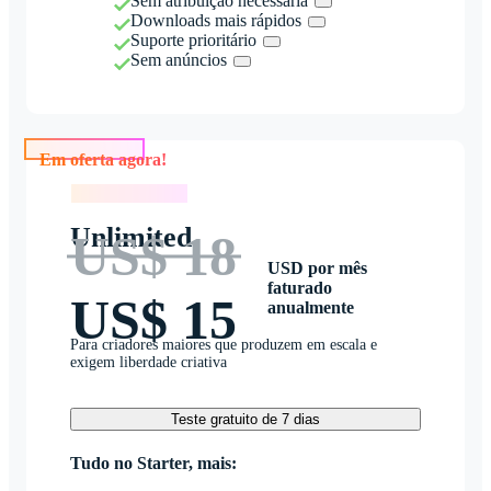
Sem atribuição necessária
Downloads mais rápidos
Suporte prioritário
Sem anúncios
Em oferta agora!
Em oferta agora!
Unlimited
US$ 18
USD por mês
faturado
US$ 15
anualmente
Para criadores maiores que produzem em escala e
exigem liberdade criativa
Teste gratuito de 7 dias
Tudo no Starter, mais: