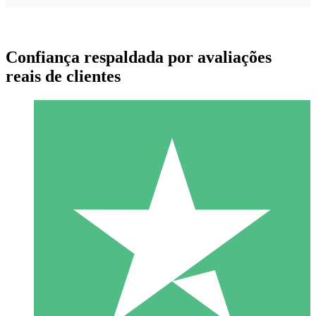
Confiança respaldada por avaliações
reais de clientes
Pacotes de Créditos Individuais
Pague conforme o uso com créditos de download. Sem
compromisso mensal.
1 Download
10
US$
00