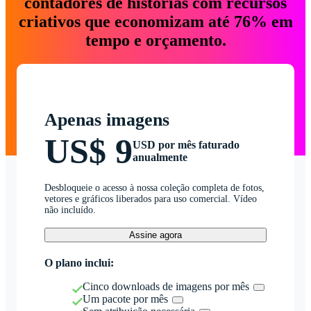
contadores de histórias com recursos
criativos que economizam até 76% em
tempo e orçamento.
Apenas imagens
US$ 9
USD por mês faturado
anualmente
Desbloqueie o acesso à nossa coleção completa de fotos,
vetores e gráficos liberados para uso comercial. Vídeo
não incluído.
Assine agora
O plano inclui:
Cinco downloads de imagens por mês
Um pacote por mês