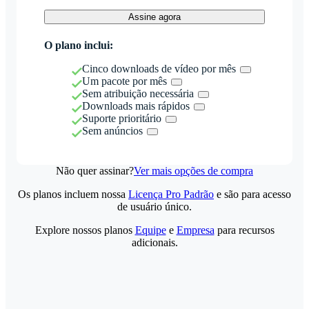
Assine agora
O plano inclui:
Cinco downloads de vídeo por mês
Um pacote por mês
Sem atribuição necessária
Downloads mais rápidos
Suporte prioritário
Sem anúncios
Não quer assinar?
Ver mais opções de compra
Os planos incluem nossa
Licença Pro Padrão
e são para acesso
de usuário único.
Explore nossos planos
Equipe
e
Empresa
para recursos
adicionais.