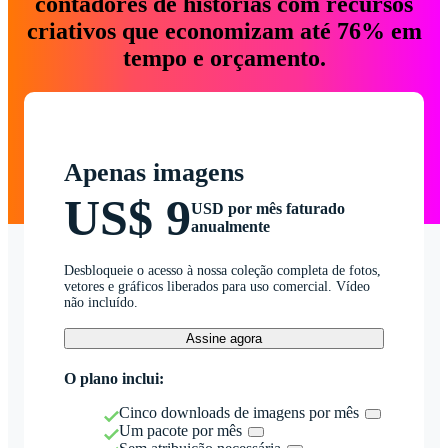
contadores de histórias com recursos
criativos que economizam até 76% em
tempo e orçamento.
Apenas imagens
US$ 9
USD por mês faturado
anualmente
Desbloqueie o acesso à nossa coleção completa de fotos,
vetores e gráficos liberados para uso comercial. Vídeo
não incluído.
Assine agora
O plano inclui:
Cinco downloads de imagens por mês
Um pacote por mês