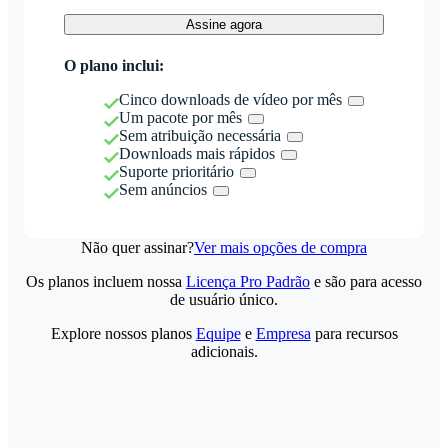
Assine agora
O plano inclui:
Cinco downloads de vídeo por mês
Um pacote por mês
Sem atribuição necessária
Downloads mais rápidos
Suporte prioritário
Sem anúncios
Não quer assinar?
Ver mais opções de compra
Os planos incluem nossa
Licença Pro Padrão
e são para acesso
de usuário único.
Explore nossos planos
Equipe
e
Empresa
para recursos
adicionais.