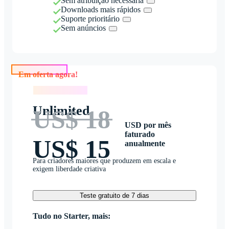
Sem atribuição necessária
Downloads mais rápidos
Suporte prioritário
Sem anúncios
Em oferta agora!
Em oferta agora!
Unlimited
US$ 18
USD por mês
faturado
US$ 15
anualmente
Para criadores maiores que produzem em escala e
exigem liberdade criativa
Teste gratuito de 7 dias
Tudo no Starter, mais: