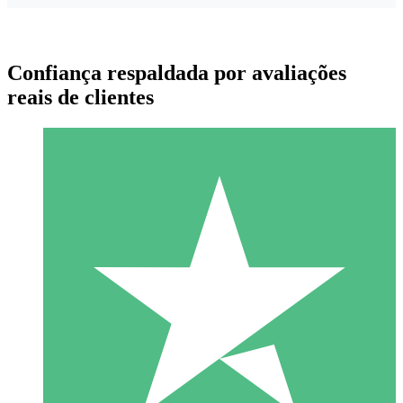
Confiança respaldada por avaliações
reais de clientes
Pacotes de Créditos Individuais
Pague conforme o uso com créditos de download. Sem
compromisso mensal.
1 Download
10
US$
00