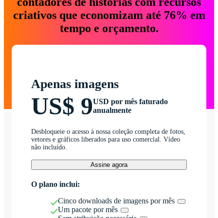
contadores de histórias com recursos
criativos que economizam até 76% em
tempo e orçamento.
Apenas imagens
US$ 9
USD por mês faturado
anualmente
Desbloqueie o acesso à nossa coleção completa de fotos,
vetores e gráficos liberados para uso comercial. Vídeo
não incluído.
Assine agora
O plano inclui:
Cinco downloads de imagens por mês
Um pacote por mês