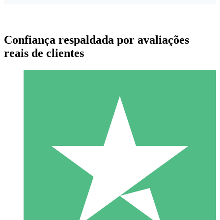
Confiança respaldada por avaliações
reais de clientes
Pacotes de Créditos Individuais
Pague conforme o uso com créditos de download. Sem
compromisso mensal.
1 Download
10
US$
00