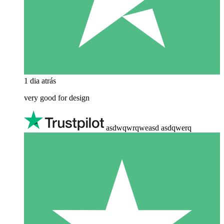
1 dia atrás
very good for design
asdwqwrqweasd asdqwerq