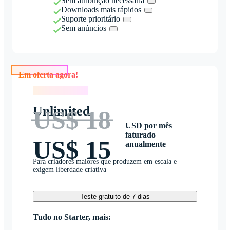
Sem atribuição necessária
Downloads mais rápidos
Suporte prioritário
Sem anúncios
Em oferta agora!
Em oferta agora!
Unlimited
US$ 18
USD por mês
faturado
US$ 15
anualmente
Para criadores maiores que produzem em escala e
exigem liberdade criativa
Teste gratuito de 7 dias
Tudo no Starter, mais: