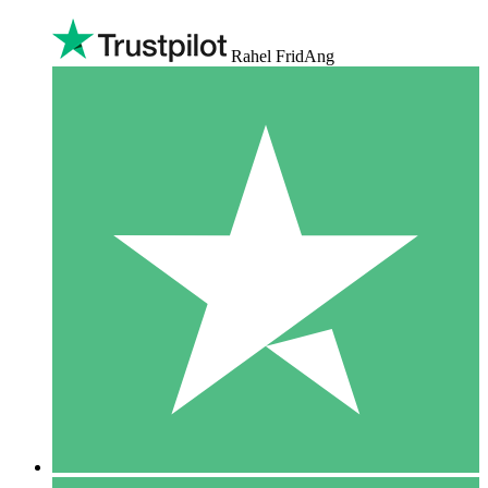
Rahel FridAng