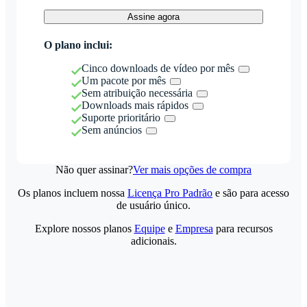
Assine agora
O plano inclui:
Cinco downloads de vídeo por mês
Um pacote por mês
Sem atribuição necessária
Downloads mais rápidos
Suporte prioritário
Sem anúncios
Não quer assinar?
Ver mais opções de compra
Os planos incluem nossa
Licença Pro Padrão
e são para acesso
de usuário único.
Explore nossos planos
Equipe
e
Empresa
para recursos
adicionais.