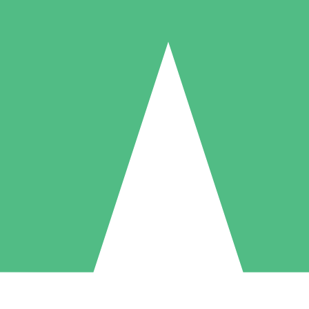
Pacotes de Créditos Individuais
gue conforme o uso com créditos de download. Sem compromisso mens
1 Download
5 Downloads
10 Downloads
10
15
20
US$
00
US$
00
US$
00