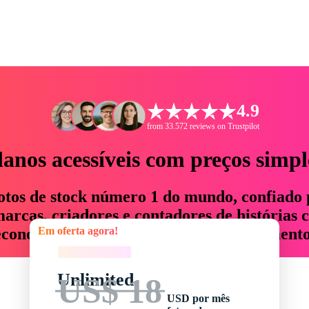
4.9
from 33.572 reviews on Trustpilot
lanos acessíveis com preços simpl
otos de stock número 1 do mundo, confiado 
rcas, criadores e contadores de histórias 
Em oferta agora!
economizam até 76% em tempo e orçamento
Em oferta agora!
Unlimited
US$ 18
USD por mês