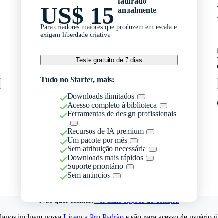
faturado
US$ 15
anualmente
o
Para criadores maiores que produzem em escala e
exigem liberdade criativa
e
Teste gratuito de 7 dias
Tudo no Starter, mais:
Downloads ilimitados
Acesso completo à biblioteca
Ferramentas de design profissionais
Recursos de IA premium
Um pacote por mês
Sem atribuição necessária
Downloads mais rápidos
Suporte prioritário
Sem anúncios
Não quer assinar?
Ver mais opções de compra
lanos incluem nossa
Licença Pro Padrão
e são para acesso de usuário ú