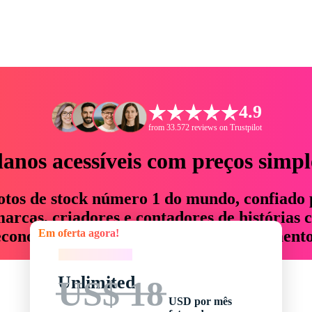
4.9
from 33.572 reviews on Trustpilot
lanos acessíveis com preços simpl
otos de stock número 1 do mundo, confiado 
rcas, criadores e contadores de histórias 
Em oferta agora!
economizam até 76% em tempo e orçamento
Em oferta agora!
Unlimited
US$ 18
USD por mês