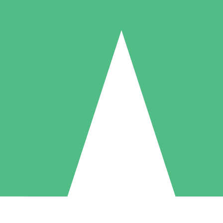
Pacotes de Créditos Individuais
gue conforme o uso com créditos de download. Sem compromisso mens
1 Download
5 Downloads
10 Downloads
10
15
20
US$
00
US$
00
US$
00