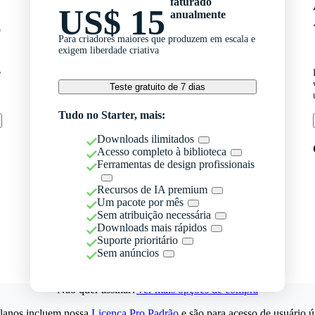
faturado
US$ 15
anualmente
o
Para criadores maiores que produzem em escala e
exigem liberdade criativa
e
Teste gratuito de 7 dias
Tudo no Starter, mais:
Downloads ilimitados
Acesso completo à biblioteca
Ferramentas de design profissionais
Recursos de IA premium
Um pacote por mês
Sem atribuição necessária
Downloads mais rápidos
Suporte prioritário
Sem anúncios
Não quer assinar?
Ver mais opções de compra
lanos incluem nossa
Licença Pro Padrão
e são para acesso de usuário ú