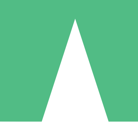
Pacotes de Créditos Individuais
gue conforme o uso com créditos de download. Sem compromisso mens
1 Download
5 Downloads
10 Downloads
10
15
20
US$
00
US$
00
US$
00