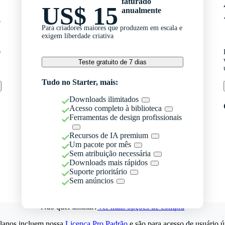
faturado
US$ 15
anualmente
o
Para criadores maiores que produzem em escala e
exigem liberdade criativa
e
Teste gratuito de 7 dias
Tudo no Starter, mais:
Downloads ilimitados
Acesso completo à biblioteca
Ferramentas de design profissionais
Recursos de IA premium
Um pacote por mês
Sem atribuição necessária
Downloads mais rápidos
Suporte prioritário
Sem anúncios
Não quer assinar?
Ver mais opções de compra
lanos incluem nossa
Licença Pro Padrão
e são para acesso de usuário ú