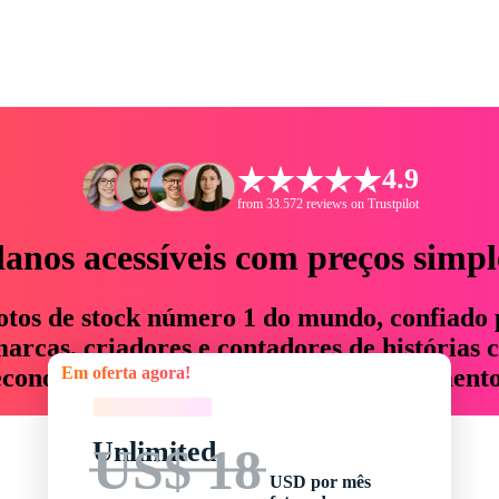
4.9
from 33.572 reviews on Trustpilot
lanos acessíveis com preços simpl
otos de stock número 1 do mundo, confiado 
rcas, criadores e contadores de histórias 
Em oferta agora!
economizam até 76% em tempo e orçamento
Em oferta agora!
Unlimited
US$ 18
USD por mês