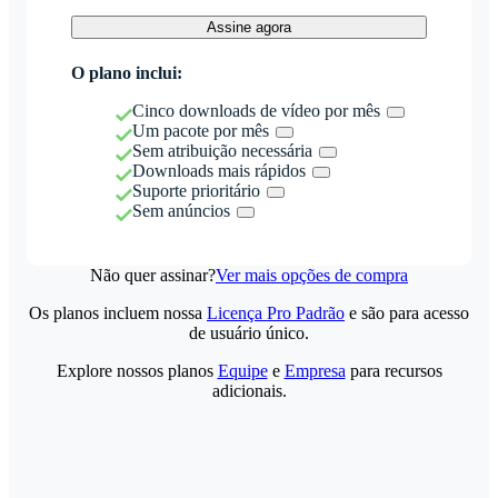
Assine agora
O plano inclui:
Cinco downloads de vídeo por mês
Um pacote por mês
Sem atribuição necessária
Downloads mais rápidos
Suporte prioritário
Sem anúncios
Não quer assinar?
Ver mais opções de compra
Os planos incluem nossa
Licença Pro Padrão
e são para acesso
de usuário único.
Explore nossos planos
Equipe
e
Empresa
para recursos
adicionais.