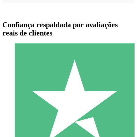
Confiança respaldada por avaliações
reais de clientes
Pacotes de Créditos Individuais
Pague conforme o uso com créditos de download. Sem
compromisso mensal.
1 Download
10
US$
00