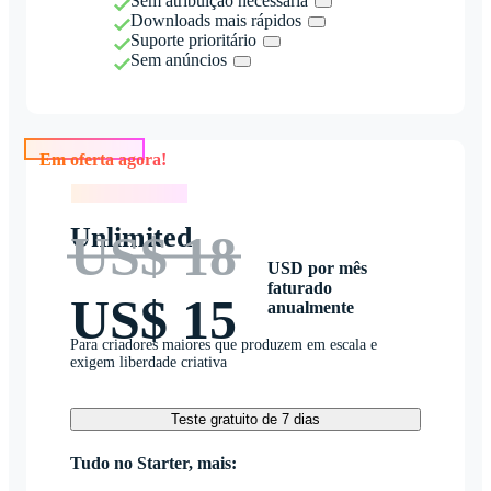
Sem atribuição necessária
Downloads mais rápidos
Suporte prioritário
Sem anúncios
Em oferta agora!
Em oferta agora!
Unlimited
US$ 18
USD por mês
faturado
US$ 15
anualmente
Para criadores maiores que produzem em escala e
exigem liberdade criativa
Teste gratuito de 7 dias
Tudo no Starter, mais: