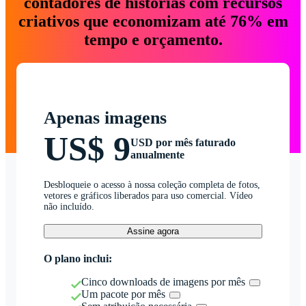
contadores de histórias com recursos
criativos que economizam até 76% em
tempo e orçamento.
Apenas imagens
US$ 9
USD por mês faturado
anualmente
Desbloqueie o acesso à nossa coleção completa de fotos,
vetores e gráficos liberados para uso comercial. Vídeo
não incluído.
Assine agora
O plano inclui:
Cinco downloads de imagens por mês
Um pacote por mês