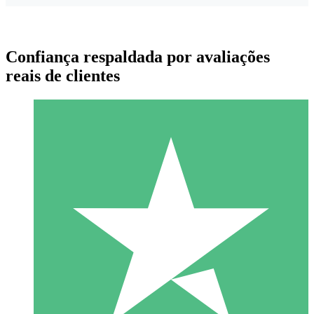
Confiança respaldada por avaliações
reais de clientes
Pacotes de Créditos Individuais
Pague conforme o uso com créditos de download. Sem
compromisso mensal.
1 Download
10
US$
00