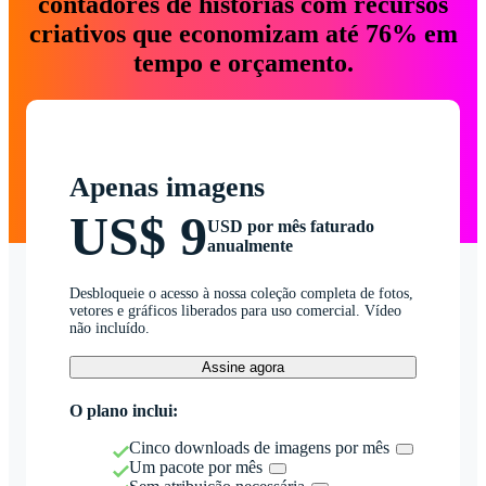
contadores de histórias com recursos
criativos que economizam até 76% em
tempo e orçamento.
Apenas imagens
US$ 9
USD por mês faturado
anualmente
Desbloqueie o acesso à nossa coleção completa de fotos,
vetores e gráficos liberados para uso comercial. Vídeo
não incluído.
Assine agora
O plano inclui:
Cinco downloads de imagens por mês
Um pacote por mês