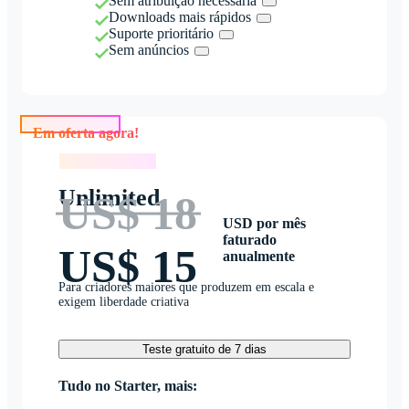
Sem atribuição necessária
Downloads mais rápidos
Suporte prioritário
Sem anúncios
Em oferta agora!
Em oferta agora!
Unlimited
US$ 18
USD por mês
faturado
US$ 15
anualmente
Para criadores maiores que produzem em escala e
exigem liberdade criativa
Teste gratuito de 7 dias
Tudo no Starter, mais: