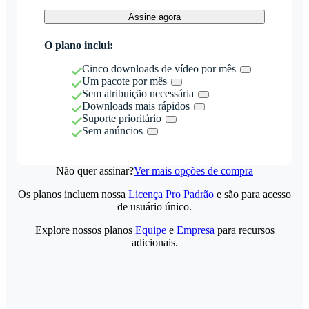
Assine agora
O plano inclui:
Cinco downloads de vídeo por mês
Um pacote por mês
Sem atribuição necessária
Downloads mais rápidos
Suporte prioritário
Sem anúncios
Não quer assinar?
Ver mais opções de compra
Os planos incluem nossa
Licença Pro Padrão
e são para acesso
de usuário único.
Explore nossos planos
Equipe
e
Empresa
para recursos
adicionais.